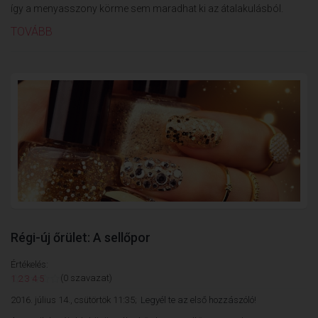
így a menyasszony körme sem maradhat ki az átalakulásból.
TOVÁBB
Régi-új őrület: A sellőpor
Értékelés:
(0 szavazat)
1
2
3
4
5
2016. július 14., csütörtök 11:35;
Legyél te az első hozzászóló!