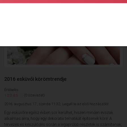
2016 esküvői körömtrendje
Értékelés:
(0 szavazat)
1
2
3
4
5
2016. augusztus 17., szerda 11:32;
Legyél te az első hozzászóló!
Egy esküvőre egész évben sor kerülhet, hiszen minden évszak
alkalmas arra, hogy egy dekoratív tematikát építsenek köré. A
tervezés és készülődés során a legapróbb részletek is számítanak,