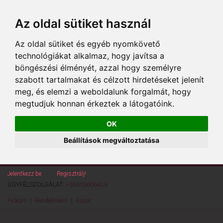
Az oldal sütiket használ
Az oldal sütiket és egyéb nyomkövető
technológiákat alkalmaz, hogy javítsa a
böngészési élményét, azzal hogy személyre
szabott tartalmakat és célzott hirdetéseket jelenít
meg, és elemzi a weboldalunk forgalmát, hogy
megtudjuk honnan érkeztek a látogatóink.
OK
Beállítások megváltoztatása
Jelentkezz be
vagy
Regisztrálj!
ÜGYFÉLSZOLGÁLAT:
+36303606429
Fiókom
Rendeléseim
Kosár