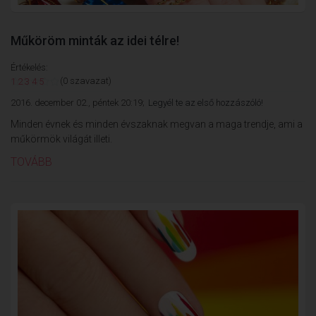
Műköröm minták az idei télre!
Értékelés:
(0 szavazat)
1
2
3
4
5
2016. december 02., péntek 20:19;
Legyél te az első hozzászóló!
Minden évnek és minden évszaknak megvan a maga trendje, ami a
műkörmök világát illeti.
TOVÁBB