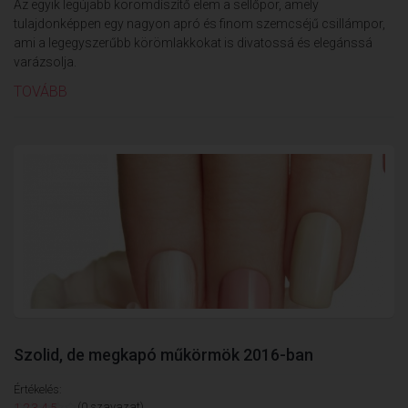
Az egyik legújabb körömdíszítő elem a sellőpor, amely
tulajdonképpen egy nagyon apró és finom szemcséjű csillámpor,
ami a legegyszerűbb körömlakkokat is divatossá és elegánssá
varázsolja.
TOVÁBB
Szolid, de megkapó műkörmök 2016-ban
Értékelés:
(0 szavazat)
1
2
3
4
5