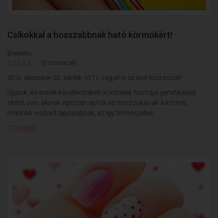
Csíkokkal a hosszabbnak ható körmökért!
Értékelés:
(0 szavazat)
1
2
3
4
5
2016. december 02., péntek 10:11;
Legyél te az első hozzászóló!
Ujjaink, és ennek következtében körmeink formája genetikailag
eltérő, van, akinek egészen aprók és hosszúkásak a körmei,
másnak viszont laposabbak, ez így természetes.
TOVÁBB