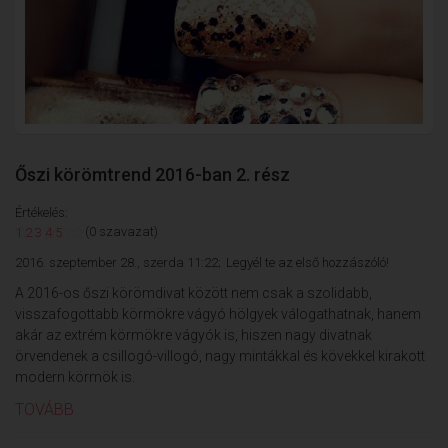
Őszi körömtrend 2016-ban 2. rész
Értékelés:
(0 szavazat)
1
2
3
4
5
2016. szeptember 28., szerda 11:22;
Legyél te az első hozzászóló!
A 2016-os őszi körömdivat között nem csak a szolidabb,
visszafogottabb körmökre vágyó hölgyek válogathatnak, hanem
akár az extrém körmökre vágyók is, hiszen nagy divatnak
örvendenek a csillogó-villogó, nagy mintákkal és kövekkel kirakott
modern körmök is.
TOVÁBB