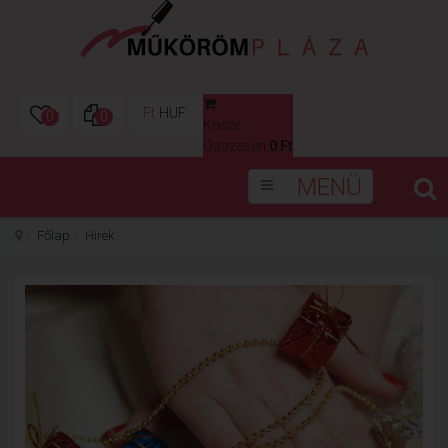
Ft
HUF
0
0
Kosár
0
Összesen:
0 Ft
MENÜ
Főlap
Hírek