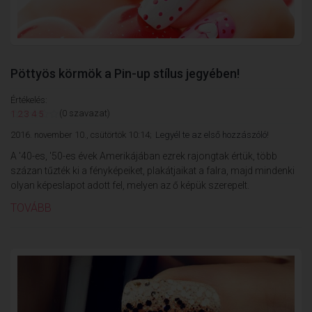
Pöttyös körmök a Pin-up stílus jegyében!
Értékelés:
(0 szavazat)
1
2
3
4
5
2016. november 10., csütörtök 10:14;
Legyél te az első hozzászóló!
A '40-es, '50-es évek Amerikájában ezrek rajongtak értük, több
százan tűzték ki a fényképeiket, plakátjaikat a falra, majd mindenki
olyan képeslapot adott fel, melyen az ő képük szerepelt.
TOVÁBB