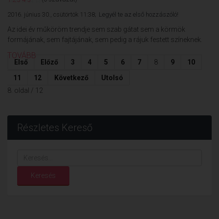
2016. június 30., csütörtök 11:38;
Legyél te az első hozzászóló!
Az idei év műköröm trendje sem szab gátat sem a körmök
formájának, sem fajtájának, sem pedig a rájuk festett színeknek.
TOVÁBB
Első
Előző
3
4
5
6
7
8
9
10
11
12
Következő
Utolsó
8. oldal / 12
Részletes Kereső
Keresés...
Keresés