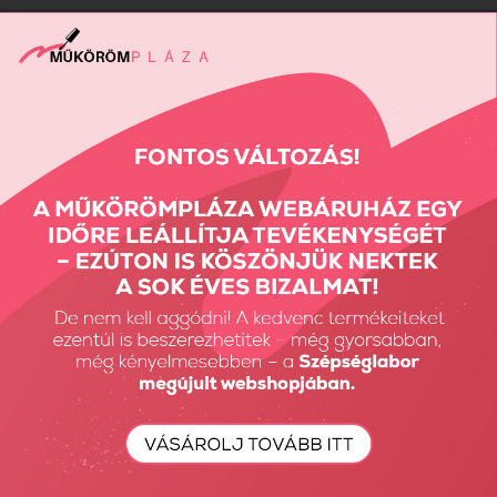
Fura vagy eredeti? A fehér körmök
Értékelés:
(0 szavazat)
1
2
3
4
5
2016. szeptember 01., csütörtök 11:29;
Legyél te az első hozzászóló!
Az elmúlt pár évben feltűnt a műköröm divatban egy trend, ami
határozottan megosztotta az embereket.
TOVÁBB