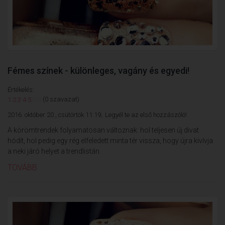
Fémes színek - különleges, vagány és egyedi!
Értékelés:
(0 szavazat)
1
2
3
4
5
2016. október 20., csütörtök 11:19;
Legyél te az első hozzászóló!
A körömtrendek folyamatosan változnak: hol teljesen új divat
hódít, hol pedig egy rég elfeledett minta tér vissza, hogy újra kivívja
a neki járó helyet a trendlistán.
TOVÁBB