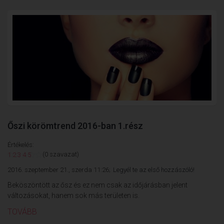
Őszi körömtrend 2016-ban 1.rész
Értékelés:
(0 szavazat)
1
2
3
4
5
2016. szeptember 21., szerda 11:26;
Legyél te az első hozzászóló!
Beköszöntött az ősz és ez nem csak az időjárásban jelent
változásokat, hanem sok más területen is.
TOVÁBB