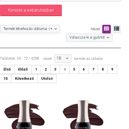
Termék létrehozás dátuma -/+
Nézet:
Válassza ki a gyártót
18
Találatok: 55 - 72 / 4298
nézet:
termék az oldalon
Első
Előző
1
2
3
4
5
6
7
8
9
10
Következő
Utolsó