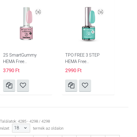
2S SmartGummy
TPO FREE 3 STEP
HEMA Free...
HEMA Free...
3790 Ft
2990 Ft
Találatok: 4285 - 4298 / 4298
18
nézet:
termék az oldalon