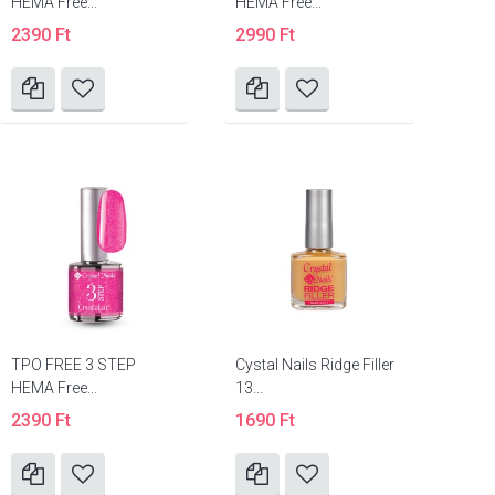
HEMA Free...
HEMA Free...
2390 Ft
2990 Ft
TPO FREE 3 STEP
Cystal Nails Ridge Filler
HEMA Free...
13...
2390 Ft
1690 Ft