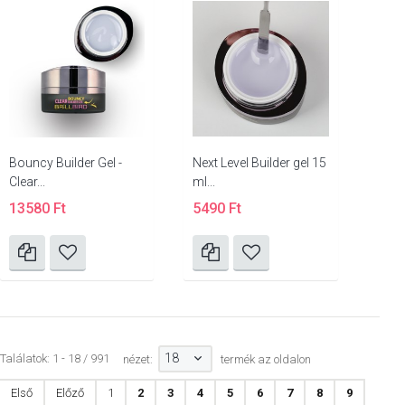
Bouncy Builder Gel -
Next Level Builder gel 15
Clear...
ml...
13580 Ft
5490 Ft
18
Találatok: 1 - 18 / 991
nézet:
termék az oldalon
Első
Előző
1
2
3
4
5
6
7
8
9