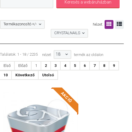
Termékazonosító +/-
Nézet:
CRYSTALNAILS
18
Találatok: 1 - 18 / 2235
nézet:
termék az oldalon
Első
Előző
1
2
3
4
5
6
7
8
9
10
Következő
Utolsó
AKCIÓ