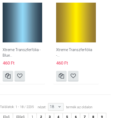
Xtreme Transzferfólia -
Xtreme Transzferfólia
Blue...
-...
460 Ft
460 Ft
18
Találatok: 1 - 18 / 2235
nézet:
termék az oldalon
Első
Előző
1
2
3
4
5
6
7
8
9