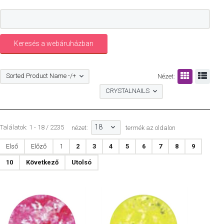
Sorted Product Name -/+
Nézet:
CRYSTALNAILS
18
Találatok: 1 - 18 / 2235
nézet:
termék az oldalon
Első
Előző
1
2
3
4
5
6
7
8
9
10
Következő
Utolsó