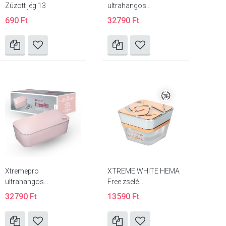
Zúzott jég 13
ultrahangos...
690 Ft
32790 Ft
Xtremepro
XTREME WHITE HEMA
ultrahangos...
Free zselé...
32790 Ft
13590 Ft