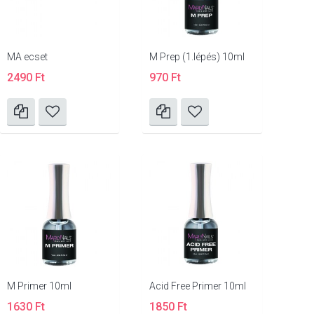
MA ecset
M Prep (1.lépés) 10ml
2490 Ft
970 Ft
M Primer 10ml
Acid Free Primer 10ml
1630 Ft
1850 Ft