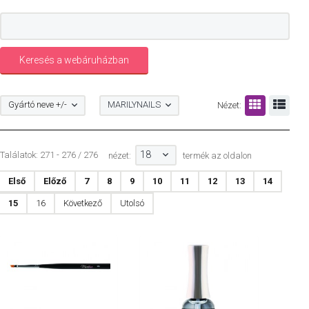
Gyártó neve +/-
MARILYNAILS
Nézet:
18
Találatok: 271 - 276 / 276
nézet:
termék az oldalon
Első
Előző
7
8
9
10
11
12
13
14
15
16
Következő
Utolsó