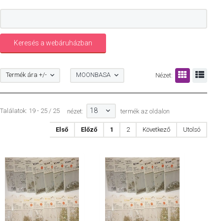
Termék ára +/-
MOONBASA
Nézet:
18
Találatok: 19 - 25 / 25
nézet:
termék az oldalon
Első
Előző
1
2
Következő
Utolsó