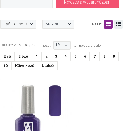
Gyártó neve +/-
MOYRA
Nézet:
18
Találatok: 19 - 36 / 421
nézet:
termék az oldalon
Első
Előző
1
2
3
4
5
6
7
8
9
10
Következő
Utolsó