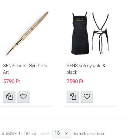
SENS ecset - Synthetic
SENS kötény gold &
Art
black
5790 Ft
7590 Ft
18
Találatok: 1 - 18 / 75
nézet:
termék az oldalon