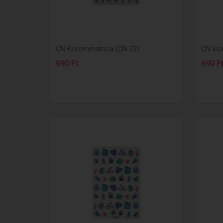
CN Körömmatrica (CN-22)
CN Viz
690 Ft
690 F