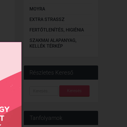
MOYRA
EXTRA STRASSZ
FERTŐTLENÍTÉS, HIGIÉNIA
SZAKMAI ALAPANYAG,
KELLÉK TÉRKÉP
Részletes Kereső
Keresés...
Keresés
Tanfolyamok