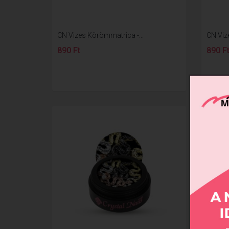
CN Vizes Körömmatrica -...
CN Viz
890 Ft
890 F