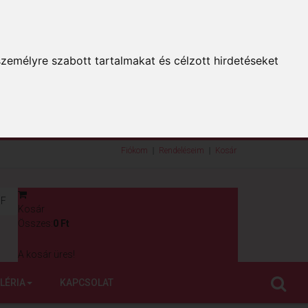
zemélyre szabott tartalmakat és célzott hirdetéseket
Fiókom
Rendeléseim
Kosár
F
Kosár
0
Összes:
0 Ft
A kosár üres!
LÉRIA
KAPCSOLAT