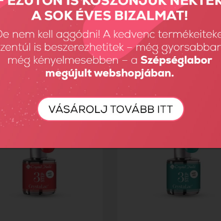
lókorong papír
TPO FREE 3 STEP HEMA Free...
Ft
2390 Ft