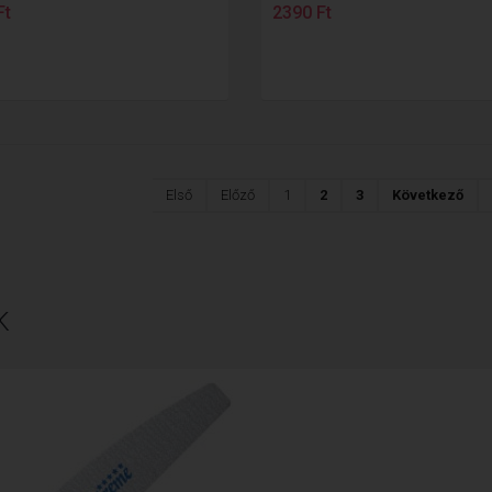
Ft
2390 Ft
Első
Előző
1
2
3
Következő
K