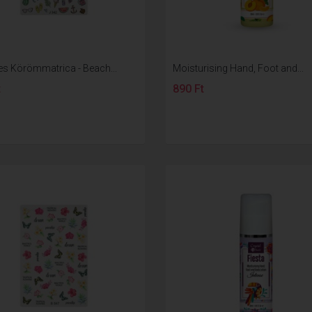
es Körömmatrica - Beach...
Moisturising Hand, Foot and...
t
890 Ft