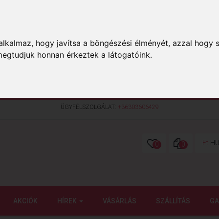
lkalmaz, hogy javítsa a böngészési élményét, azzal hogy s
megtudjuk honnan érkeztek a látogatóink.
ÜGYFÉLSZOLGÁLAT:
+36303606429
Ft
HU
0
0
AKCIÓK
HÍREK
VÁSÁRLÁS
SZÁLLÍTÁS
GA