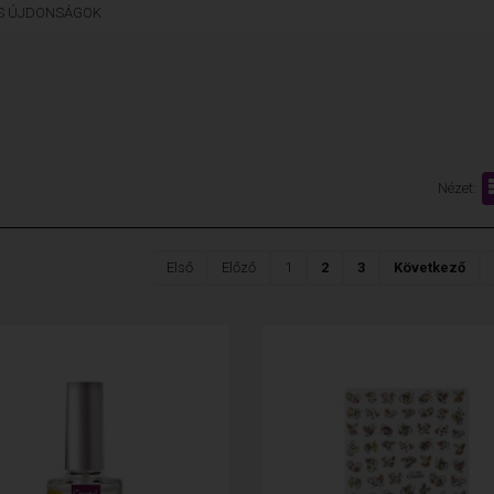
LS ÚJDONSÁGOK
Nézet:
Első
Előző
1
2
3
Következő