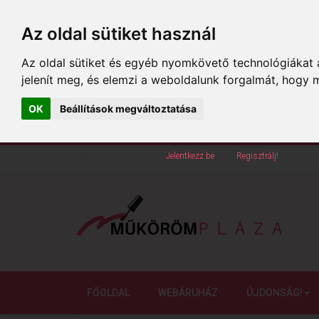
Az oldal sütiket használ
Az oldal sütiket és egyéb nyomkövető technológiákat a
jelenít meg, és elemzi a weboldalunk forgalmát, hogy 
OK
Beállítások megváltoztatása
Köszöntünk oldalunkon!
Jelentkezz be
vagy
Regisztrálj!
FŐOLDAL
WEBÁRUHÁZ
ÚJDONSÁG!