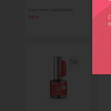
Snake Charm - kígyós díszítő...
Csiszo
990 Ft
1890 