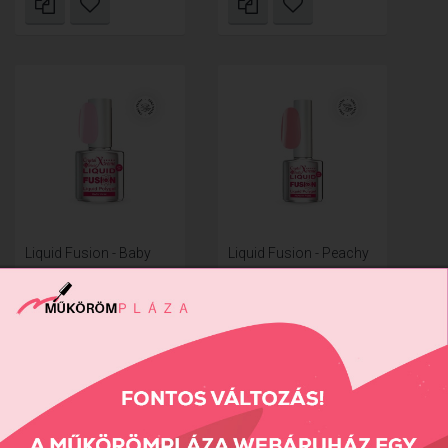
Liquid Fusion - Baby
Liquid Fusion - Peachy
Pink 13...
Rose 8...
4990 Ft
3890 Ft