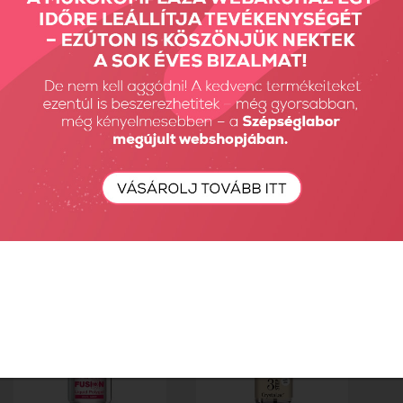
Liquid Fusion - Peachy
Liquid Fusion - Cool
Rose...
Nude 8...
4990 Ft
3890 Ft