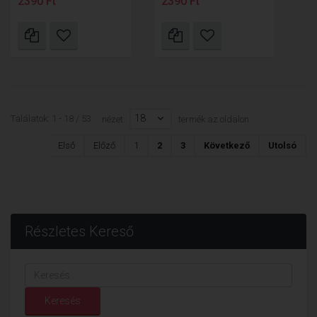
2390 Ft
2390 Ft
18
Találatok: 1 - 18 / 53
nézet:
termék az oldalon
Első
Előző
1
2
3
Következő
Utolsó
Részletes Kereső
Keresés...
Keresés