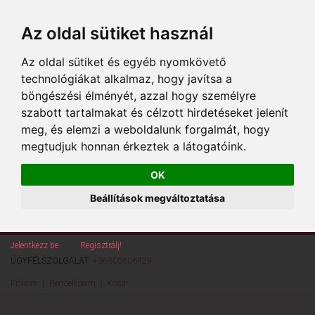
Az oldal sütiket használ
Az oldal sütiket és egyéb nyomkövető
technológiákat alkalmaz, hogy javítsa a
böngészési élményét, azzal hogy személyre
szabott tartalmakat és célzott hirdetéseket jelenít
meg, és elemzi a weboldalunk forgalmát, hogy
megtudjuk honnan érkeztek a látogatóink.
OK
Beállítások megváltoztatása
Jelentkezz be
vagy
Regisztrálj!
ÜGYFÉLSZOLGÁLAT:
+36303606429
Fiókom
Rendeléseim
Kosár