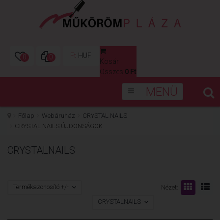
Ft
HUF
0
0
Kosár
0
Összes:
0 Ft
MENÜ
Főlap
Webáruház
CRYSTAL NAILS
CRYSTAL NAILS ÚJDONSÁGOK
CRYSTALNAILS
Termékazonosító +/-
Nézet:
CRYSTALNAILS