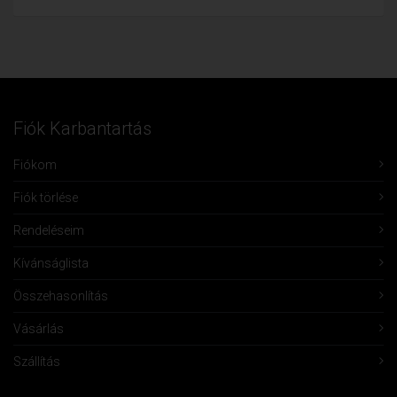
Fiók Karbantartás
Fiókom
Fiók törlése
Rendeléseim
Kívánságlista
Összehasonlítás
Vásárlás
Szállítás