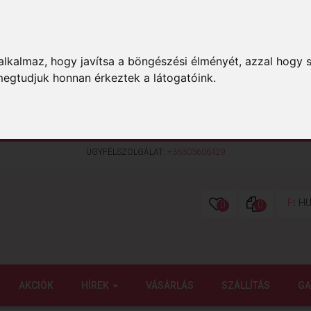
lkalmaz, hogy javítsa a böngészési élményét, azzal hogy s
megtudjuk honnan érkeztek a látogatóink.
ÜGYFÉLSZOLGÁLAT:
+36303606429
Ft
HU
0
0
AKCIÓK
HÍREK
VÁSÁRLÁS
SZÁLLÍTÁS
GA