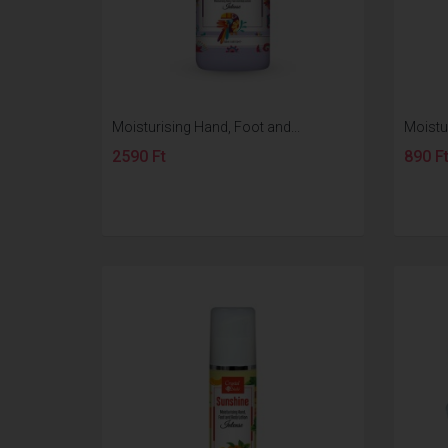
Moisturising Hand, Foot and...
Moistur
2590 Ft
890 F