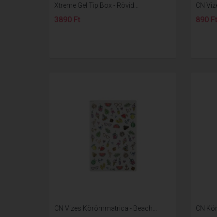
Xtreme Gel Tip Box - Rövid...
CN Viz
3890 Ft
890 F
CN Vizes Körömmatrica - Beach...
CN Kör