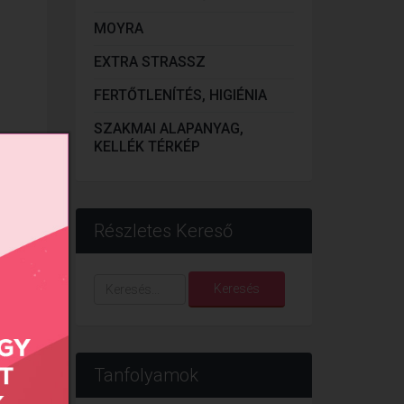
MOYRA
EXTRA STRASSZ
FERTŐTLENÍTÉS, HIGIÉNIA
SZAKMAI ALAPANYAG,
KELLÉK TÉRKÉP
Részletes Kereső
Keresés...
Keresés
Tanfolyamok