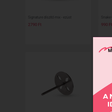
Signature díszítő mix - ezüst
Snake C
2790 Ft
990 F