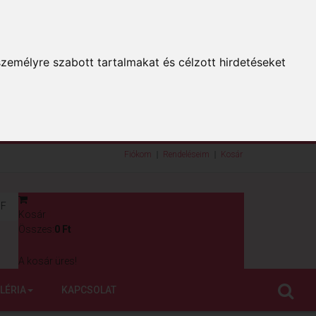
zemélyre szabott tartalmakat és célzott hirdetéseket
Fiókom
Rendeléseim
Kosár
F
Kosár
0
Összes:
0 Ft
A kosár üres!
LÉRIA
KAPCSOLAT