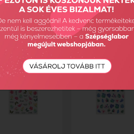
Gel Tip Box - Rövid...
Xtreme Gel Tip Box - Rövid...
Ft
3890 Ft