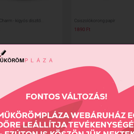
harm - kígyós díszítő...
Csiszolókorong papír
t
1890 Ft