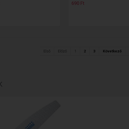
t
690 Ft
Első
Előző
1
2
3
Következő
K