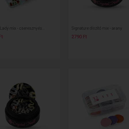
Lady mix - cseresznyés...
Signature díszítő mix - arany
Ft
2790 Ft