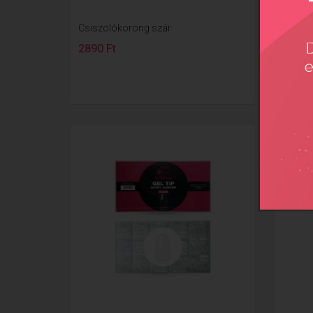
Csiszolókorong szár
Xtreme 
2890 Ft
3890 