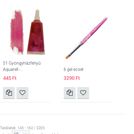
51 Gyöngyházfényű
Aquarell -...
6 gel ecset
445 Ft
3290 Ft
Találatok: 145 - 162 / 2235