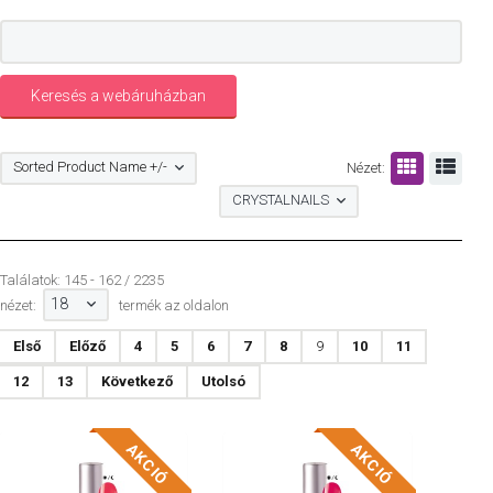
Sorted Product Name +/-
Nézet:
CRYSTALNAILS
Találatok: 145 - 162 / 2235
18
nézet:
termék az oldalon
Első
Előző
4
5
6
7
8
9
10
11
12
13
Következő
Utolsó
AKCIÓ
AKCIÓ