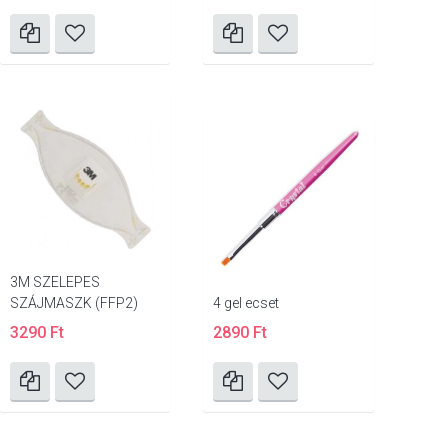
3M SZELEPES
SZÁJMASZK (FFP2)
4 gel ecset
3290 Ft
2890 Ft