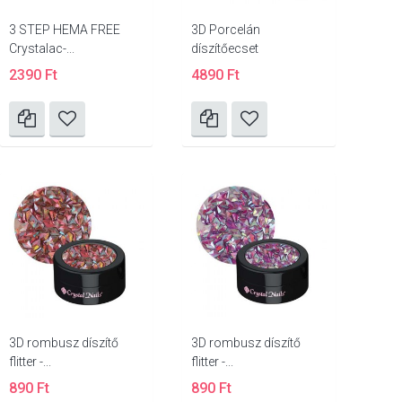
3 STEP HEMA FREE
3D Porcelán
Crystalac-...
díszítőecset
2390 Ft
4890 Ft
3D rombusz díszítő
3D rombusz díszítő
flitter -...
flitter -...
890 Ft
890 Ft