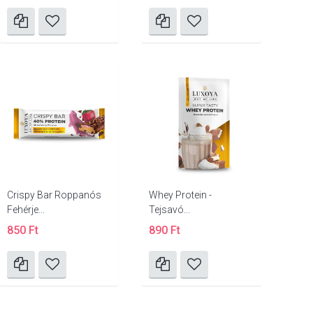
Crispy Bar Roppanós
Whey Protein -
Fehérje...
Tejsavó...
850 Ft
890 Ft