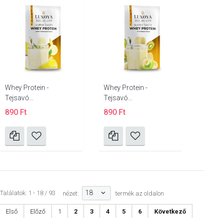
Whey Protein -
Whey Protein -
Tejsavó...
Tejsavó...
890 Ft
890 Ft
18
Találatok: 1 - 18 / 93
nézet:
termék az oldalon
Első
Előző
1
2
3
4
5
6
Következő