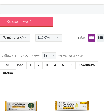
Termék ára +/-
LUXOYA
Nézet:
18
Találatok: 1 - 18 / 93
nézet:
termék az oldalon
Első
Előző
1
2
3
4
5
6
Következő
Utolsó