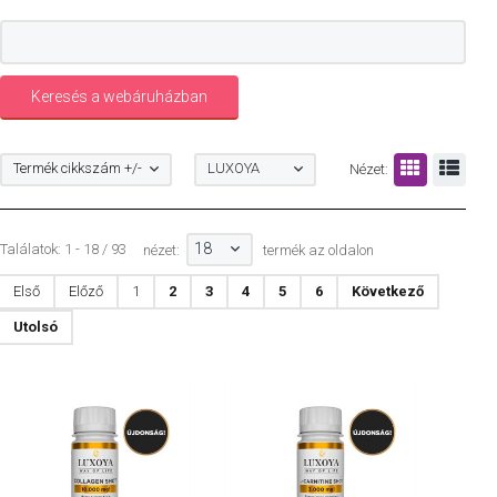
Termék cikkszám +/-
LUXOYA
Nézet:
18
Találatok: 1 - 18 / 93
nézet:
termék az oldalon
Első
Előző
1
2
3
4
5
6
Következő
Utolsó