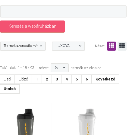
Termékazonosító +/-
LUXOYA
Nézet:
18
Találatok: 1 - 18 / 93
nézet:
termék az oldalon
Első
Előző
1
2
3
4
5
6
Következő
Utolsó