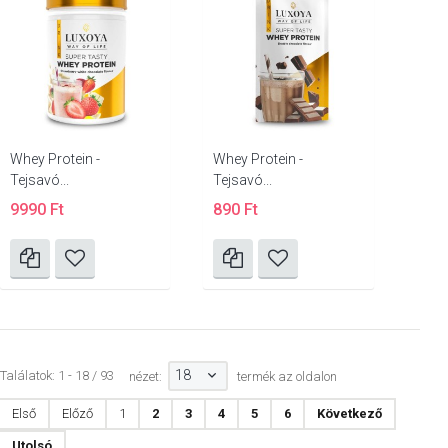
Whey Protein -
Whey Protein -
Tejsavó...
Tejsavó...
9990 Ft
890 Ft
18
Találatok: 1 - 18 / 93
nézet:
termék az oldalon
Első
Előző
1
2
3
4
5
6
Következő
Utolsó