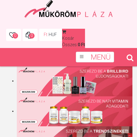
Ft
HUF
0
0
Kosár
0
Összes:
0 Ft
MENÜ