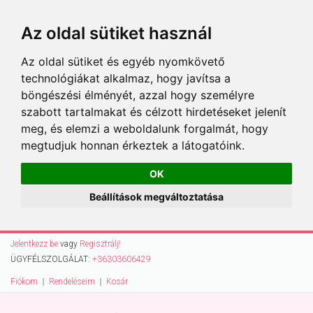
Az oldal sütiket használ
Az oldal sütiket és egyéb nyomkövető
technológiákat alkalmaz, hogy javítsa a
böngészési élményét, azzal hogy személyre
szabott tartalmakat és célzott hirdetéseket jelenít
meg, és elemzi a weboldalunk forgalmát, hogy
megtudjuk honnan érkeztek a látogatóink.
OK
Beállítások megváltoztatása
Jelentkezz be
vagy
Regisztrálj!
ÜGYFÉLSZOLGÁLAT:
+36303606429
Fiókom
Rendeléseim
Kosár