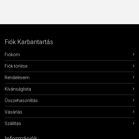
Fiók Karbantartás
Fiókom
Fiók törlése
Rendeléseim
Kívánságlista
Összehasonlítás
Vásárlás
Szállítás
Információk