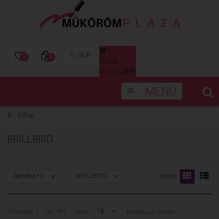
Ft
HUF
0
0
Kosár
0
Összes:
0 Ft
MENÜ
Főlap
BRILLBIRD
Sorrend +/-
BRILLBIRD
Nézet:
18
Találatok: 1 - 18 / 991
nézet:
termék az oldalon