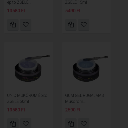
építo ZSELÉ...
ZSELÉ 15ml
13580 Ft
5490 Ft
UNIQ MUKÖRÖM Építo
GUM GEL RUGALMAS
ZSELÉ 50ml
Muköröm...
13580 Ft
2590 Ft