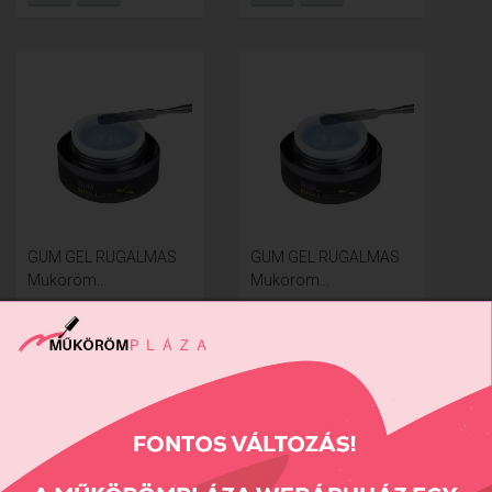
GUM GEL RUGALMAS
GUM GEL RUGALMAS
Muköröm...
Muköröm...
4990 Ft
11990 Ft
AKCIÓ