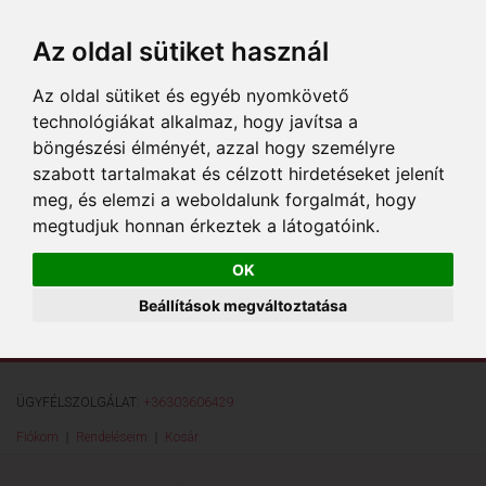
Az oldal sütiket használ
Az oldal sütiket és egyéb nyomkövető
technológiákat alkalmaz, hogy javítsa a
böngészési élményét, azzal hogy személyre
szabott tartalmakat és célzott hirdetéseket jelenít
meg, és elemzi a weboldalunk forgalmát, hogy
megtudjuk honnan érkeztek a látogatóink.
OK
Beállítások megváltoztatása
ÜGYFÉLSZOLGÁLAT:
+36303606429
Fiókom
Rendeléseim
Kosár