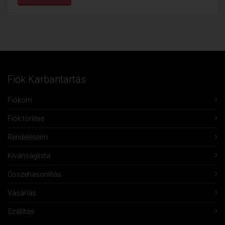
Fiók Karbantartás
Fiókom
Fiók törlése
Rendeléseim
Kívánságlista
Összehasonlítás
Vásárlás
Szállítás