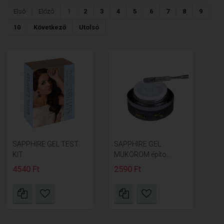
Első
Előző
1
2
3
4
5
6
7
8
9
10
Következő
Utolsó
SAPPHIRE GEL TEST
SAPPHIRE GEL
KIT
MUKÖRÖM építo...
4540 Ft
2590 Ft