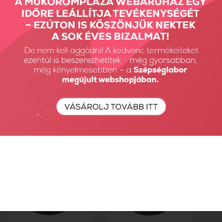
Pink Gel - Milky tejes
PINK GEL – GLASSY –...
pink -...
11990 Ft
9592 Ft
2590 Ft