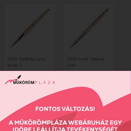
SENS Synthetic Liner
SENS ecset - Natural
ecset - L
Liner
5290 Ft
6990 Ft