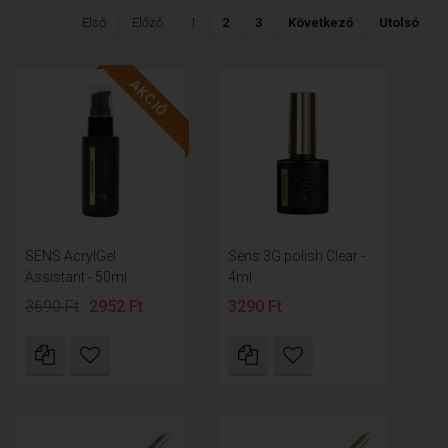
Első
Előző
1
2
3
Következő
Utolsó
AKCIÓ
SENS AcrylGel
Sens 3G polish Clear -
Assistant - 50ml
4ml
3690 Ft
2952 Ft
3290 Ft