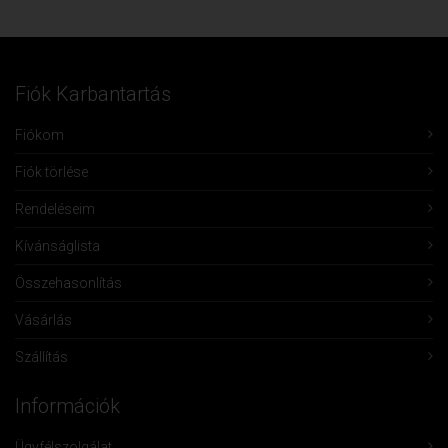
Fiók Karbantartás
Fiókom
Fiók törlése
Rendeléseim
Kívánságlista
Összehasonlítás
Vásárlás
Szállítás
Információk
Ügyfélszolgálat