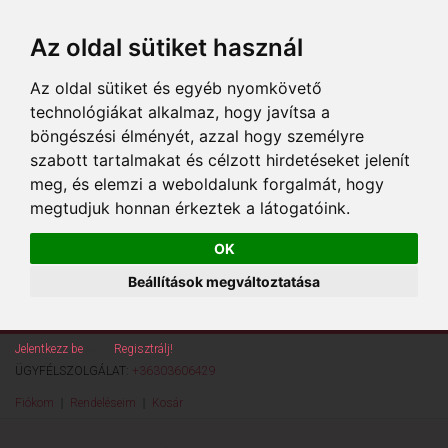
Az oldal sütiket használ
Az oldal sütiket és egyéb nyomkövető
technológiákat alkalmaz, hogy javítsa a
böngészési élményét, azzal hogy személyre
szabott tartalmakat és célzott hirdetéseket jelenít
meg, és elemzi a weboldalunk forgalmát, hogy
megtudjuk honnan érkeztek a látogatóink.
OK
Beállítások megváltoztatása
Jelentkezz be
vagy
Regisztrálj!
ÜGYFÉLSZOLGÁLAT:
+36303606429
Fiókom
Rendeléseim
Kosár