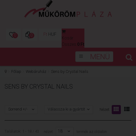
Ft
HUF
0
0
Kosár
0
Összes:
0 Ft
MENÜ
Főlap
Webáruház
Sens by Crystal Nails
SENS BY CRYSTAL NAILS
Sorrend +/-
Válassza ki a gyártót
Nézet:
18
Találatok: 1 - 18 / 43
nézet:
termék az oldalon