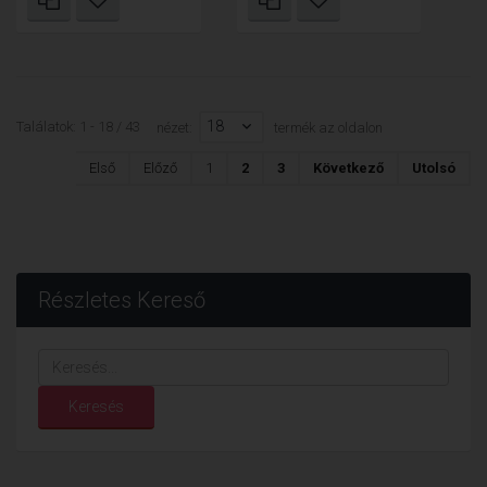
18
Találatok: 1 - 18 / 43
nézet:
termék az oldalon
Első
Előző
1
2
3
Következő
Utolsó
Részletes Kereső
Keresés...
Keresés