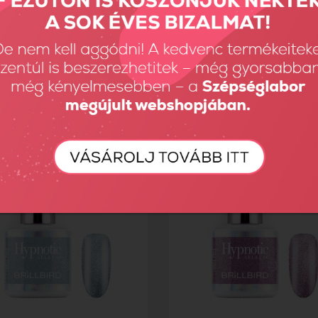
EE Hypnotic HEMA Free...
TPO FREE Hypnotic HEMA Free..
Ft
2990 Ft