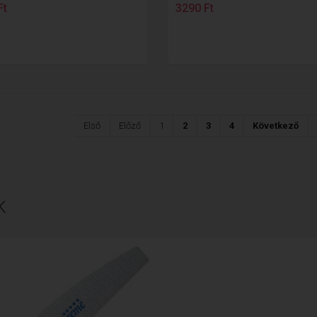
Ft
3290 Ft
Első
Előző
1
2
3
4
Következő
K