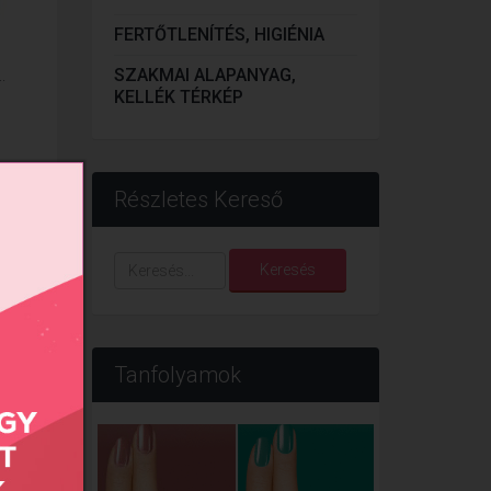
FERTŐTLENÍTÉS, HIGIÉNIA
SZAKMAI ALAPANYAG,
.
KELLÉK TÉRKÉP
Részletes Kereső
Keresés...
Keresés
Tanfolyamok