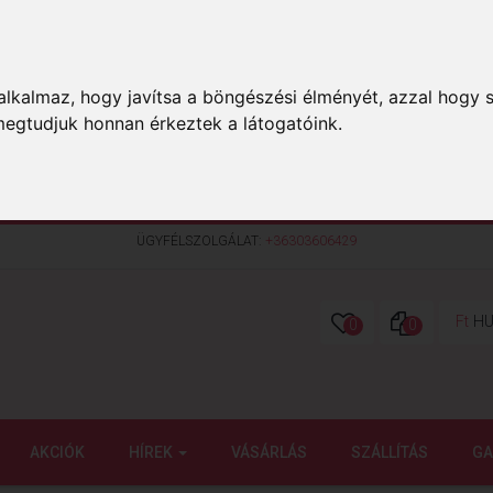
lkalmaz, hogy javítsa a böngészési élményét, azzal hogy s
megtudjuk honnan érkeztek a látogatóink.
ÜGYFÉLSZOLGÁLAT:
+36303606429
Ft
HU
0
0
AKCIÓK
HÍREK
VÁSÁRLÁS
SZÁLLÍTÁS
GA