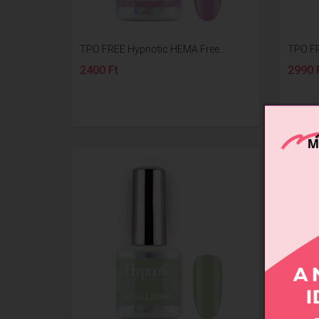
TPO FREE Hypnotic HEMA Free...
TPO FR
2400 Ft
2990 