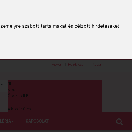
zemélyre szabott tartalmakat és célzott hirdetéseket
Fiókom
Rendeléseim
Kosár
F
Kosár
0
Összes:
0 Ft
A kosár üres!
LÉRIA
KAPCSOLAT