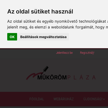
Az oldal sütiket használ
Az oldal sütiket és egyéb nyomkövető technológiákat a
jelenít meg, és elemzi a weboldalunk forgalmát, hogy 
OK
Beállítások megváltoztatása
Köszöntünk oldalunkon!
Jelentkezz be
vagy
Regisztrálj!
FŐOLDAL
WEBÁRUHÁZ
ÚJDONSÁG!