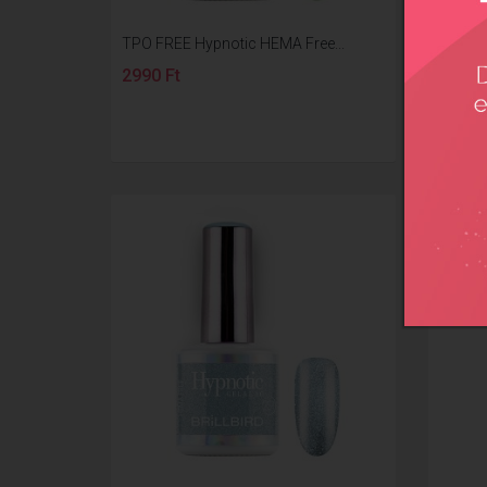
TPO FREE Hypnotic HEMA Free...
TPO FR
2990 Ft
2400 