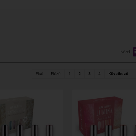
Nézet:
Első
Előző
1
2
3
4
Következő