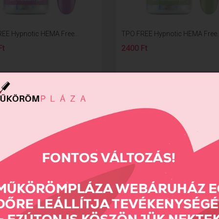
EE Hypnotic HEMA Free...
TPO FREE Hypnotic HEMA Free..
Ft
2400 Ft