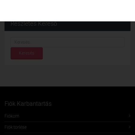
Részletes Kereső
Keresés...
Keresés
Fiók Karbantartás
Fiókom
Fiók törlése