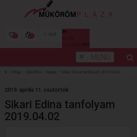
Ft
HUF
0
0
Kosár
0
Összesen:
0 Ft
MENÜ
Főlap
GALÉRIA
Képek
Sikari Edina tanfolyam 2019.04.02
2019. április 11. csütörtök
Sikari Edina tanfolyam
2019.04.02