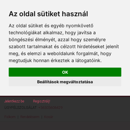
Az oldal sütiket használ
Az oldal sütiket és egyéb nyomkövető
technológiákat alkalmaz, hogy javítsa a
böngészési élményét, azzal hogy személyre
szabott tartalmakat és célzott hirdetéseket jelenít
meg, és elemzi a weboldalunk forgalmát, hogy
megtudjuk honnan érkeztek a látogatóink.
OK
Beállítások megváltoztatása
Jelentkezz be
vagy
Regisztrálj!
ÜGYFÉLSZOLGÁLAT:
+36303606429
Fiókom
Rendeléseim
Kosár