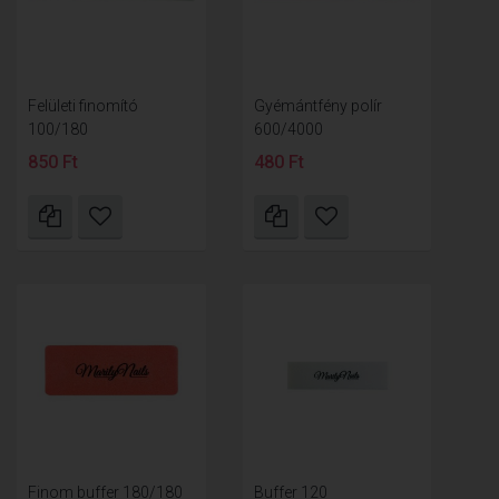
Felületi finomító
Gyémántfény polír
100/180
600/4000
850 Ft
480 Ft
Finom buffer 180/180
Buffer 120