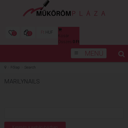
Ft
HUF
0
0
Kosár
0
Összes:
0 Ft
MENÜ
Főlap
Search
MARILYNAILS