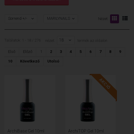
Sorrend +/-
MARILYNAILS
Nézet:
18
Találatok: 1 - 18 / 276
nézet:
termék az oldalon
Első
Előző
1
2
3
4
5
6
7
8
9
10
Következő
Utolsó
AKCIÓ
ArchiBase Gel 10ml
ArchiTOP Gel 10ml