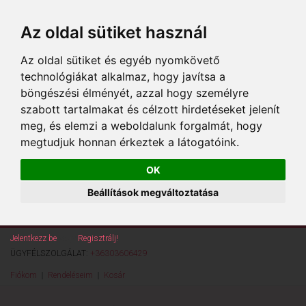
Az oldal sütiket használ
Az oldal sütiket és egyéb nyomkövető
technológiákat alkalmaz, hogy javítsa a
böngészési élményét, azzal hogy személyre
szabott tartalmakat és célzott hirdetéseket jelenít
meg, és elemzi a weboldalunk forgalmát, hogy
megtudjuk honnan érkeztek a látogatóink.
OK
Beállítások megváltoztatása
Jelentkezz be
vagy
Regisztrálj!
ÜGYFÉLSZOLGÁLAT:
+36303606429
Fiókom
Rendeléseim
Kosár