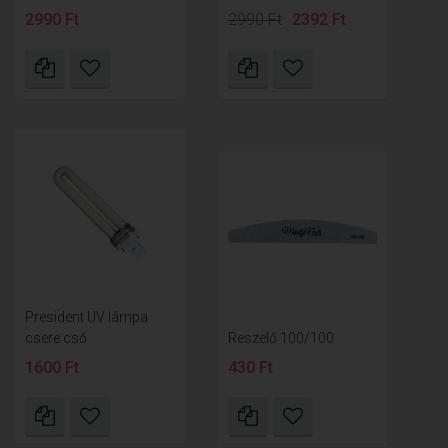
2990 Ft
2990 Ft
2392 Ft
President UV lámpa
csere cső
Reszelő 100/100
1600 Ft
430 Ft