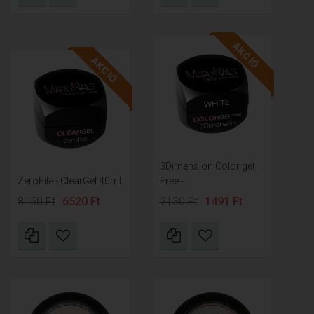
AKCIÓ
AKCIÓ
3Dimension Color gel
ZeroFile - ClearGel 40ml
Free -...
8150 Ft
6520 Ft
2130 Ft
1491 Ft