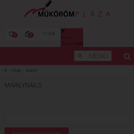
Ft
HUF
0
0
Kosár
0
Összes:
0 Ft
MENÜ
Főlap
Search
MARILYNAILS