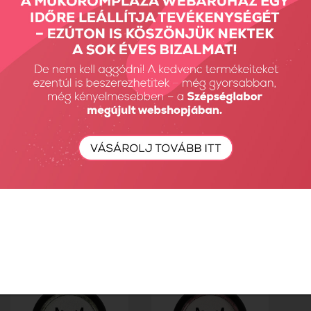
Transferfoil Set -
Favourite
Csillámpor 7
2350 Ft
630 Ft