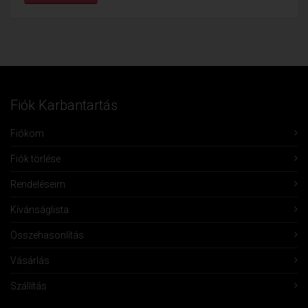
Fiók Karbantartás
Fiókom
Fiók törlése
Rendeléseim
Kívánságlista
Összehasonlítás
Vásárlás
Szállítás