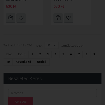
630 Ft
630 Ft
18
Találatok: 1 - 18 / 276
nézet:
termék az oldalon
Első
Előző
1
2
3
4
5
6
7
8
9
10
Következő
Utolsó
Részletes Kereső
Keresés...
Keresés