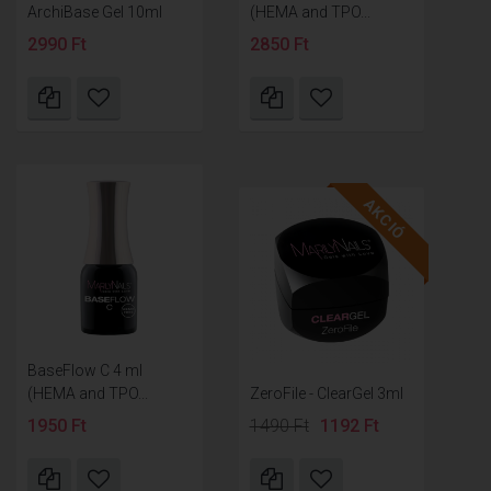
ArchiBase Gel 10ml
(HEMA and TPO...
2990 Ft
2850 Ft
AKCIÓ
BaseFlow C 4 ml
(HEMA and TPO...
ZeroFile - ClearGel 3ml
1950 Ft
1490 Ft
1192 Ft