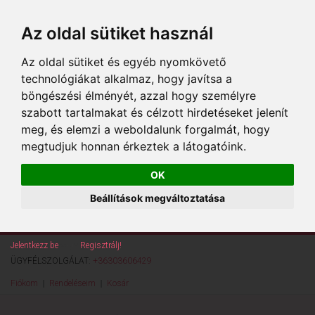
Az oldal sütiket használ
Az oldal sütiket és egyéb nyomkövető
technológiákat alkalmaz, hogy javítsa a
böngészési élményét, azzal hogy személyre
szabott tartalmakat és célzott hirdetéseket jelenít
meg, és elemzi a weboldalunk forgalmát, hogy
megtudjuk honnan érkeztek a látogatóink.
OK
Beállítások megváltoztatása
Jelentkezz be
vagy
Regisztrálj!
ÜGYFÉLSZOLGÁLAT:
+36303606429
Fiókom
Rendeléseim
Kosár