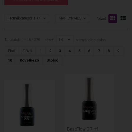
Termékkategória +/-
MARILYNAILS
Nézet:
18
Találatok: 1 - 18 / 276
nézet:
termék az oldalon
Első
Előző
1
2
3
4
5
6
7
8
9
10
Következő
Utolsó
BaseFlow C 7 ml