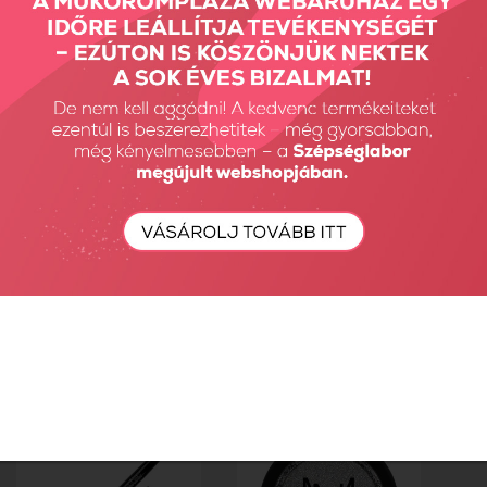
MN glitter 2 - zöld
MN glitter 3 - kék
820 Ft
820 Ft