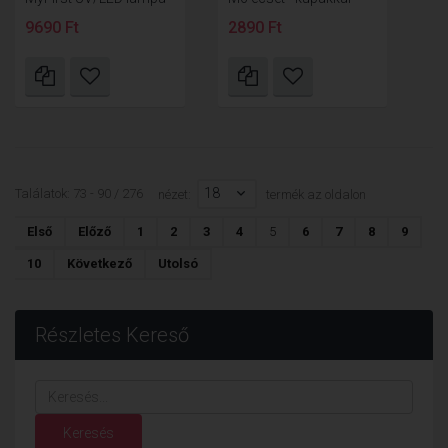
9690 Ft
2890 Ft
18
Találatok: 73 - 90 / 276
nézet:
termék az oldalon
Első
Előző
1
2
3
4
5
6
7
8
9
10
Következő
Utolsó
Részletes Kereső
Keresés...
Keresés