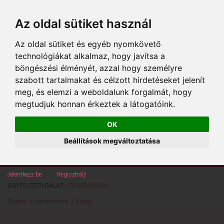
Az oldal sütiket használ
Az oldal sütiket és egyéb nyomkövető
technológiákat alkalmaz, hogy javítsa a
böngészési élményét, azzal hogy személyre
szabott tartalmakat és célzott hirdetéseket jelenít
meg, és elemzi a weboldalunk forgalmát, hogy
megtudjuk honnan érkeztek a látogatóink.
OK
Beállítások megváltoztatása
Jelentkezz be
vagy
Regisztrálj!
ÜGYFÉLSZOLGÁLAT:
+36303606429
Fiókom
Rendeléseim
Kosár