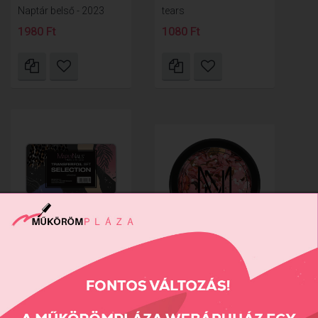
Naptár belső - 2023
tears
1980 Ft
1080 Ft
Transferfoil set -
Selection
MN glitter 1 - barack
2350 Ft
820 Ft