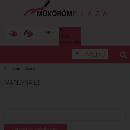
Ft
HUF
0
0
Kosár
0
Összes:
0 Ft
MENÜ
Főlap
Search
MARILYNAILS