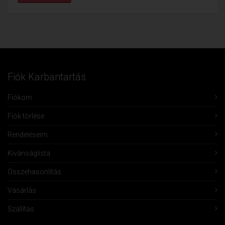
Fiók Karbantartás
Fiókom
Fiók törlése
Rendeléseim
Kívánságlista
Összehasonlítás
Vásárlás
Szállítás