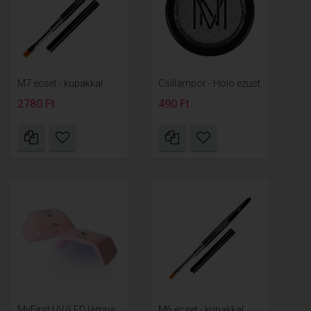
M7 ecset - kupakkal
Csillámpor - Holo ezüst
2780 Ft
490 Ft
MyFirst UV/LED lámpa
M6 ecset - kupakkal