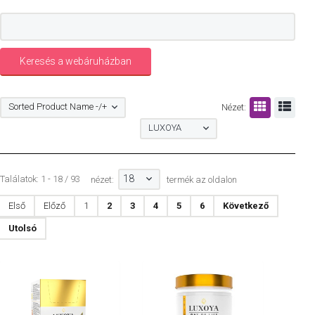
Sorted Product Name -/+
Nézet:
LUXOYA
18
Találatok: 1 - 18 / 93
nézet:
termék az oldalon
Első
Előző
1
2
3
4
5
6
Következő
Utolsó