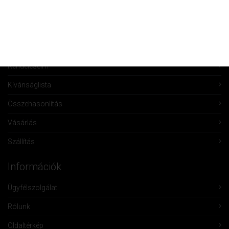
Fiók Karbantartás
Fiókom
Fiók törlése
Rendeléseim
Kívánságlista
Összehasonlítás
Vásárlás
Szállítás
Információk
Ügyfélszolgálat
Rólunk
Oldaltérkép