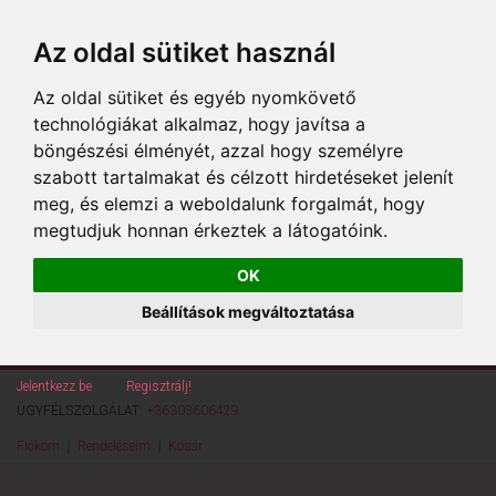
Az oldal sütiket használ
Az oldal sütiket és egyéb nyomkövető
technológiákat alkalmaz, hogy javítsa a
böngészési élményét, azzal hogy személyre
szabott tartalmakat és célzott hirdetéseket jelenít
meg, és elemzi a weboldalunk forgalmát, hogy
megtudjuk honnan érkeztek a látogatóink.
OK
Beállítások megváltoztatása
Jelentkezz be
vagy
Regisztrálj!
ÜGYFÉLSZOLGÁLAT:
+36303606429
Fiókom
Rendeléseim
Kosár