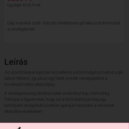
Egységár: 8230 Ft/db
Gépi manikűr szett - Készíts tökéletesen gél lakkozott körmöket
a vendégeknek!
Leírás
Az új technikával egészen közvetlenül a körömágyhoz tudod a gél
lakkot felkenni, így plusz egy hetet nyertek vendégetekkel a
következő töltés időpontjáig.
A vendéged pedig látványosabb eredményt kap, mint eddig.
Felhívjuk a figyelmetek, hogy ezt a technikát kizárólag egy
tanfolyam elvégzését követően ajánljuk használni a sérülések
elkerülése érdekében!