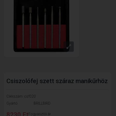
Csiszolófej szett száraz manikűrhöz
Cikkszám: csf020
Gyártó
BRILLBIRD
8230 Ft
Fogyasztói ár