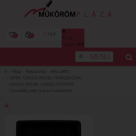
Ft
HUF
0
0
Kosár
0
Összes:
0 Ft
MENÜ
Főlap
Webáruház
BRILLBIRD
GÉPEK, CSISZOLÓFEJEK, FÉMESZKÖZÖK
CSISZOLÓFEJEK, CSISZOLÓGYŰRŰK
Csiszolófej szett száraz manikűrhöz