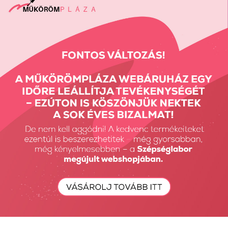
Vissza: CSISZOLÓFEJEK, CSISZOLÓGYŰRŰK
Előző termék
Következő termék
Részletes Kereső
Keresés...
Keresés