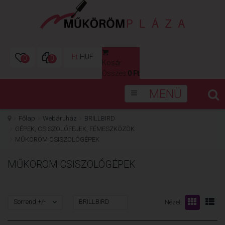
Ft
HUF
0
0
Kosár
0
Összes:
0 Ft
MENÜ
Főlap
Webáruház
BRILLBIRD
GÉPEK, CSISZOLÓFEJEK, FÉMESZKÖZÖK
MŰKÖRÖM CSISZOLÓGÉPEK
MŰKÖRÖM CSISZOLÓGÉPEK
Sorrend +/-
BRILLBIRD
Nézet: