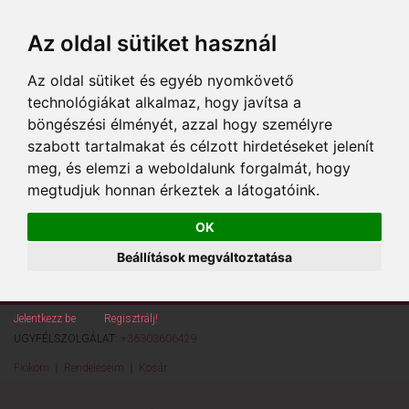
Az oldal sütiket használ
Az oldal sütiket és egyéb nyomkövető
technológiákat alkalmaz, hogy javítsa a
böngészési élményét, azzal hogy személyre
szabott tartalmakat és célzott hirdetéseket jelenít
meg, és elemzi a weboldalunk forgalmát, hogy
megtudjuk honnan érkeztek a látogatóink.
OK
Beállítások megváltoztatása
Jelentkezz be
vagy
Regisztrálj!
ÜGYFÉLSZOLGÁLAT:
+36303606429
Fiókom
Rendeléseim
Kosár