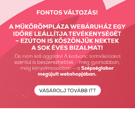
Részletes Kereső
Keresés...
Keresés
Fiók Karbantartás
Fiókom
Fiók törlése
Rendeléseim