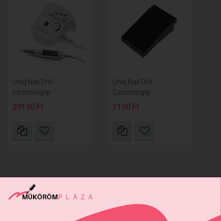
Uniq Nail Drill
Uniq Nail Drill
csiszológép
Csiszológép...
29150 Ft
1150 Ft
18
Találatok: 1 - 4 / 4
nézet:
termék az oldalon