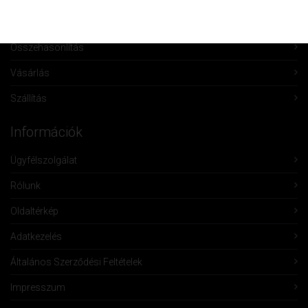
Kívánságlista
Összehasonlítás
Vásárlás
Szállítás
Információk
Ügyfélszolgálat
Rólunk
Oldaltérkép
Adatkezelés
Általános Szerződési Feltételek
Impresszum