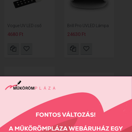
Vogue UV LED cső
Brill Pro UVLED Lámpa
4680 Ft
24630 Ft
LED PRO Max UV/LED
Lámpa
Mini UV/LED Lámpa