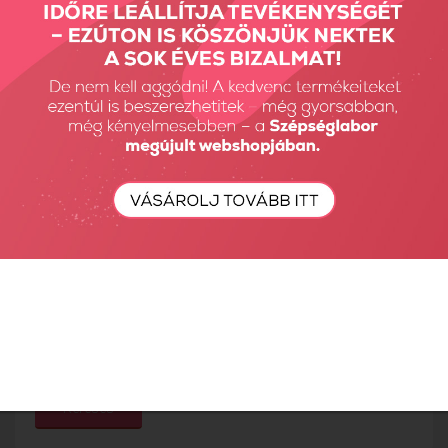
18360 Ft
5450 Ft
18
Találatok: 1 - 8 / 8
nézet:
termék az oldalon
Részletes Kereső
Keresés...
Keresés