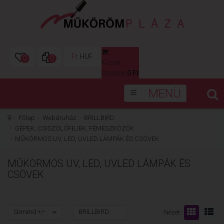
Ft
HUF
0
0
Kosár
0
Összes:
0 Ft
MENÜ
Főlap
Webáruház
BRILLBIRD
GÉPEK, CSISZOLÓFEJEK, FÉMESZKÖZÖK
MŰKÖRMÖS UV, LED, UVLED LÁMPÁK ÉS CSÖVEK
MŰKÖRMÖS UV, LED, UVLED LÁMPÁK ÉS
CSÖVEK
Sorrend +/-
BRILLBIRD
Nézet: