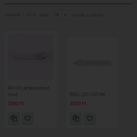
18
Találatok: 1 - 8 / 8
nézet:
termék az oldalon
9W UV Lámpa pótcső
rövid
BRILL LED CSŐ 9W
2060 Ft
4530 Ft