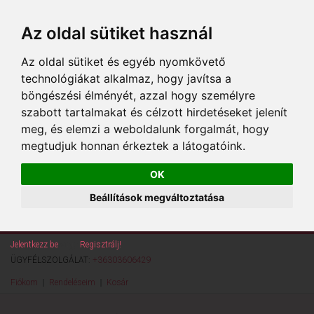
Az oldal sütiket használ
Az oldal sütiket és egyéb nyomkövető
technológiákat alkalmaz, hogy javítsa a
böngészési élményét, azzal hogy személyre
szabott tartalmakat és célzott hirdetéseket jelenít
meg, és elemzi a weboldalunk forgalmát, hogy
megtudjuk honnan érkeztek a látogatóink.
OK
Beállítások megváltoztatása
Jelentkezz be
vagy
Regisztrálj!
ÜGYFÉLSZOLGÁLAT:
+36303606429
Fiókom
Rendeléseim
Kosár