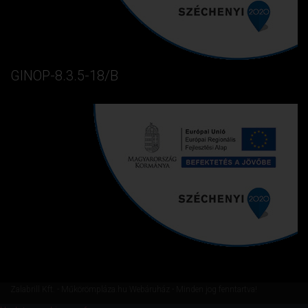
GINOP-8.3.5-18/B
Zalabrill Kft. - Műkörömpláza.hu Webáruház - Minden jog fenntartva!