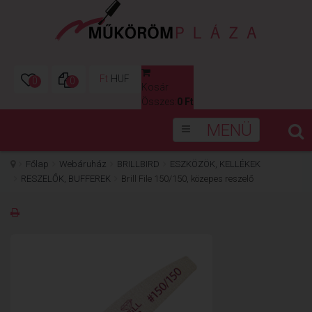
Ft
HUF
0
0
Kosár
0
Összes:
0 Ft
MENÜ
Főlap
Webáruház
BRILLBIRD
ESZKÖZÖK, KELLÉKEK
RESZELŐK, BUFFEREK
Brill File 150/150, közepes reszelő