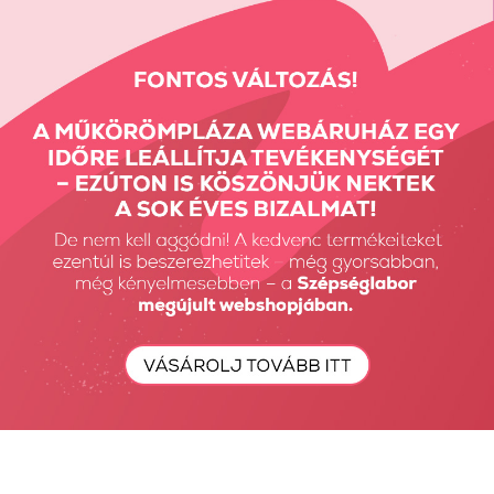
Előző termék
Következő termék
Részletes Kereső
Keresés...
Keresés
Fiók Karbantartás
Fiókom