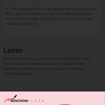
A 4 féle érdességű BrillBird íves-egyenes zebra reszelőn látható
BRILL jelzés nem véletlen: ezeknek a reszelőknek a speciális
szemcséi úgy hasítják az alapanyagot, mintha apró briliáns
drágakövek lennének.
Leírás
Ráadásul ezt nem csak az első néhány használatkor teszik:
hosszantartó igénybevételt követően is megdöbbentően
hatékonyak maradnak. Sok izom-energiát és költséget
spórolhatunk velük.
Vissza: RESZELŐK, BUFFEREK