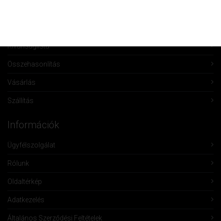
Fiók törlése
Rendeléseim
Kívánságlista
Összehasonlítás
Vásárlás
Szállítás
Információk
Ügyfélszolgálat
Rólunk
Oldaltérkép
Adatkezelés
Általános Szerződési Feltételek