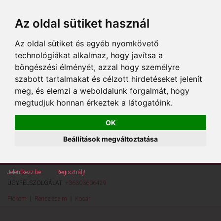
Az oldal sütiket használ
Az oldal sütiket és egyéb nyomkövető
technológiákat alkalmaz, hogy javítsa a
böngészési élményét, azzal hogy személyre
szabott tartalmakat és célzott hirdetéseket jelenít
meg, és elemzi a weboldalunk forgalmát, hogy
megtudjuk honnan érkeztek a látogatóink.
OK
Beállítások megváltoztatása
Jelentkezz be
vagy
Regisztrálj!
ÜGYFÉLSZOLGÁLAT:
+36303606429
Fiókom
Rendeléseim
Kosár