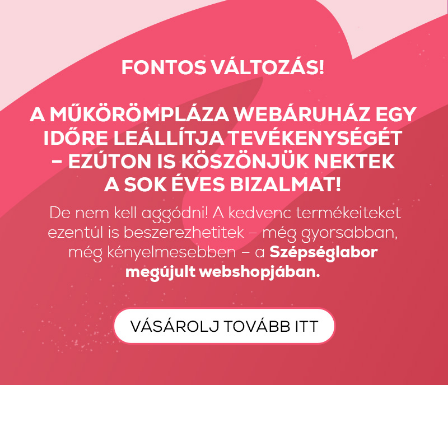
Részletes Kereső
Keresés...
Keresés
Fiók Karbantartás
Fiókom