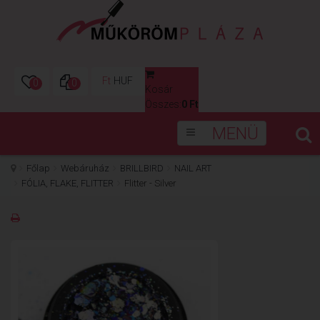
Ft
HUF
0
0
Kosár
0
Összes:
0 Ft
MENÜ
Főlap
Webáruház
BRILLBIRD
NAIL ART
FÓLIA, FLAKE, FLITTER
Flitter - Silver