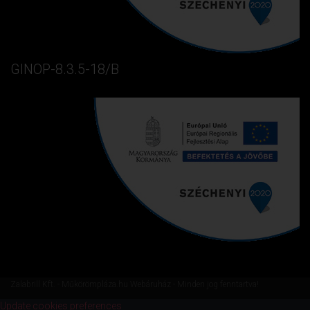
GINOP-8.3.5-18/B
Zalabrill Kft. - Műkörömpláza.hu Webáruház - Minden jog fenntartva!
Update cookies preferences