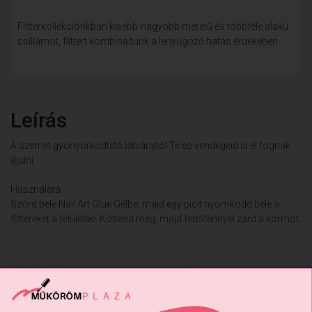
Flitterkollekciónkban kisebb-nagyobb méretű és többféle alakú
csillámot, flittert kombináltunk a lenyűgöző hatás érdekében.
Leírás
A szemet gyönyörködtető látványtól Te és vendégeid is el fognak
ájulni.
Használata:
Szórd bele Nail Art Glue Gélbe, majd egy picit nyomkodd bele a
flittereket a felületbe. Köttesd meg, majd fedőfénnyel zárd a körmöt.
Vissza: FÓLIA, FLAKE, FLITTER
Előző termék
Következő termék