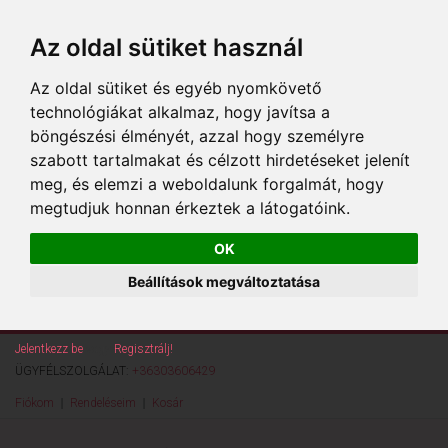
Az oldal sütiket használ
Az oldal sütiket és egyéb nyomkövető
technológiákat alkalmaz, hogy javítsa a
böngészési élményét, azzal hogy személyre
szabott tartalmakat és célzott hirdetéseket jelenít
meg, és elemzi a weboldalunk forgalmát, hogy
megtudjuk honnan érkeztek a látogatóink.
OK
Beállítások megváltoztatása
Jelentkezz be
vagy
Regisztrálj!
ÜGYFÉLSZOLGÁLAT:
+36303606429
Fiókom
Rendeléseim
Kosár