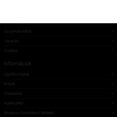
Fiók törlése
Rendeléseim
Kívánságlista
Összehasonlítás
Vásárlás
Szállítás
Információk
Ügyfélszolgálat
Rólunk
Oldaltérkép
Adatkezelés
Általános Szerződési Feltételek