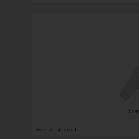
Xtre
Kívánságilistához ad