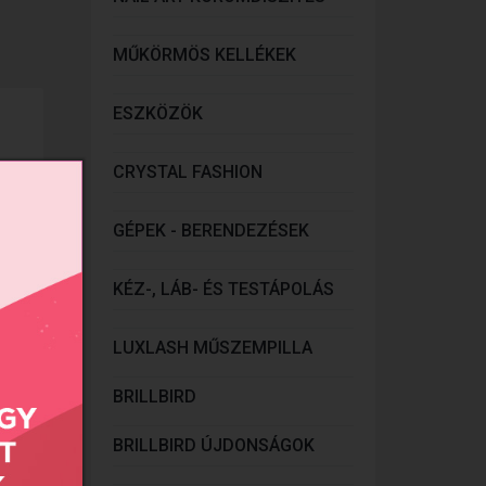
MŰKÖRMÖS KELLÉKEK
ESZKÖZÖK
CRYSTAL FASHION
GÉPEK - BERENDEZÉSEK
KÉZ-, LÁB- ÉS TESTÁPOLÁS
LUXLASH MŰSZEMPILLA
BRILLBIRD
BRILLBIRD ÚJDONSÁGOK