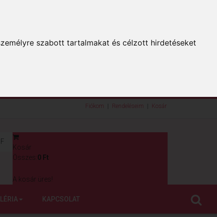
zemélyre szabott tartalmakat és célzott hirdetéseket
Fiókom
Rendeléseim
Kosár
F
Kosár
0
Összes:
0 Ft
A kosár üres!
LÉRIA
KAPCSOLAT