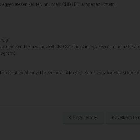
egyenletesen kell felvinni, majd CND LED lámpában köttetni.
!
rcig!
se után kend fel a választott CND Shellac színt egy kézen, mind az 5 kör
rogram).
op Coat fedőfénnyel fejezd be a lakkozást. Sérült vagy töredezett körm
Előző termék
Következő ter