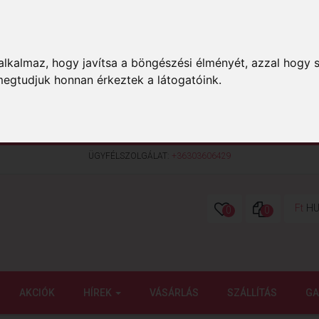
lkalmaz, hogy javítsa a böngészési élményét, azzal hogy s
megtudjuk honnan érkeztek a látogatóink.
ÜGYFÉLSZOLGÁLAT:
+36303606429
Ft
HU
0
0
AKCIÓK
HÍREK
VÁSÁRLÁS
SZÁLLÍTÁS
GA