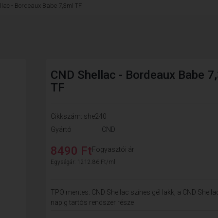
lac - Bordeaux Babe 7,3ml TF
CND Shellac - Bordeaux Babe 7
TF
Cikkszám: she240
Gyártó
CND
8490 Ft
Fogyasztói ár
Egységár: 1212.86 Ft/ml
TPO mentes. CND Shellac színes gél lakk, a CND Shella
napig tartós rendszer része