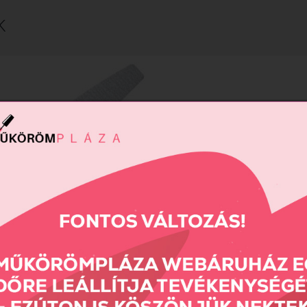
K
me reszelő 150/150 (kék)
690 Ft