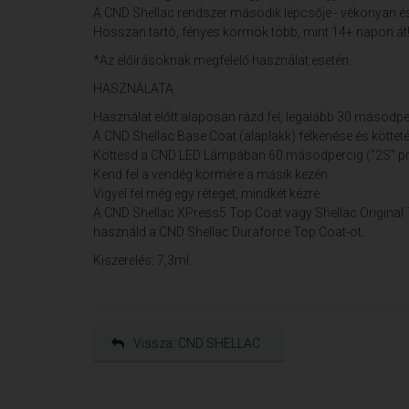
A CND Shellac rendszer második lépcsője - vékonyan és 
Hosszan tartó, fényes körmök több, mint 14+ napon át
*Az előírásoknak megfelelő használat esetén.
HASZNÁLATA
Használat előtt alaposan rázd fel, legalább 30 másodpe
A CND Shellac Base Coat (alaplakk) felkenése és kötteté
Köttesd a CND LED Lámpában 60 másodpercig ("2S" p
Kend fel a vendég körmére a másik kezén.
Vigyél fel még egy réteget, mindkét kézre.
A CND Shellac XPress5 Top Coat vagy Shellac Original T
használd a CND Shellac Duraforce Top Coat-ot.
Kiszerelés: 7,3ml
Vissza: CND SHELLAC