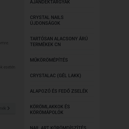
AJÁNDÉKTÁRGYAK
CRYSTAL NAILS
ÚJDONSÁGOK
TARTÓSAN ALACSONY ÁRÚ
ömre.
TERMÉKEK CN
MŰKÖRÖMÉPÍTÉS
ök esetén
CRYSTALAC (GÉL LAKK)
ALAPOZÓ ÉS FEDŐ ZSELÉK
KÖRÖMLAKKOK ÉS
mék
KÖRÖMÁPOLÓK
NAIL ART KÖRÖMDÍSZÍTÉS