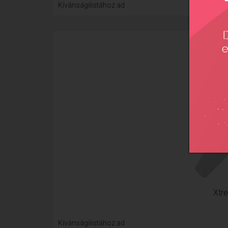
Kívánságilistához ad
Xtre
Kívánságilistához ad