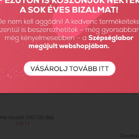
Összehas
me reszelő 100/100 (lila)
690 Ft
Összehas