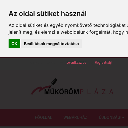
Az oldal sütiket használ
Az oldal sütiket és egyéb nyomkövető technológiákat a
jelenít meg, és elemzi a weboldalunk forgalmát, hogy 
OK
Beállítások megváltoztatása
Köszöntünk oldalunkon!
Jelentkezz be
vagy
Regisztrálj!
FŐOLDAL
WEBÁRUHÁZ
ÚJDONSÁG!