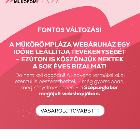
Vissza: TOP GEL-EK
Előző termék
Következő termék
Részletes Kereső
Keresés...
Keresés
Fiók Karbantartás