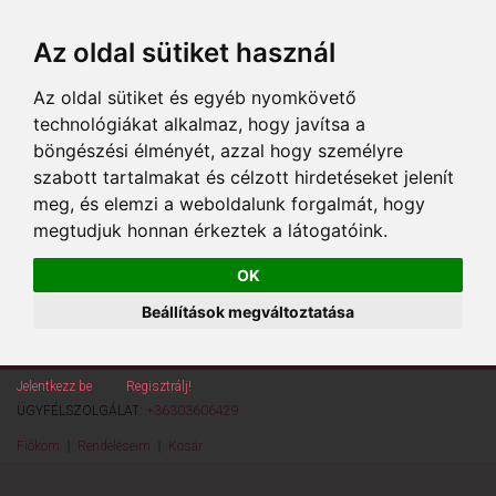
Az oldal sütiket használ
Az oldal sütiket és egyéb nyomkövető
technológiákat alkalmaz, hogy javítsa a
böngészési élményét, azzal hogy személyre
szabott tartalmakat és célzott hirdetéseket jelenít
meg, és elemzi a weboldalunk forgalmát, hogy
megtudjuk honnan érkeztek a látogatóink.
OK
Beállítások megváltoztatása
Jelentkezz be
vagy
Regisztrálj!
ÜGYFÉLSZOLGÁLAT:
+36303606429
Fiókom
Rendeléseim
Kosár