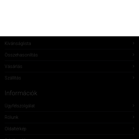
Fiókom
Fiók törlése
Rendeléseim
Kívánságlista
Összehasonlítás
Vásárlás
Szállítás
Információk
Ügyfélszolgálat
Rólunk
Oldaltérkép