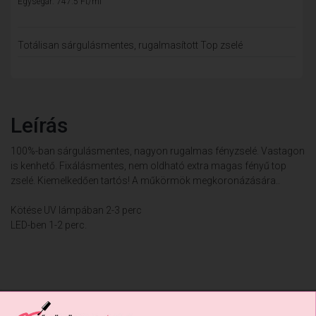
Egységár: 747.5 Ft/ml
Totálisan sárgulásmentes, rugalmasított Top zselé
Leírás
100%-ban sárgulásmentes, nagyon rugalmas fényzselé. Vastagon
is kenhető. Fixálásmentes, nem oldható extra magas fényű top
zselé. Kiemelkedően tartós! A műkörmök megkoronázására..
Kötése UV lámpában 2-3 perc
LED-ben 1-2 perc.