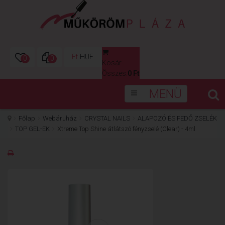
Ft
HUF
0
0
Kosár
0
Összes:
0 Ft
MENÜ
Főlap
Webáruház
CRYSTAL NAILS
ALAPOZÓ ÉS FEDŐ ZSELÉK
TOP GEL-EK
Xtreme Top Shine átlátszó fényzselé (Clear) - 4ml