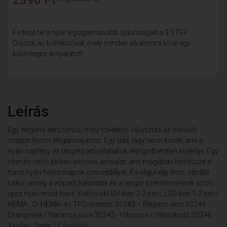
Fedezd fel a nyár legizgalmasabb újdonságait a 3 STEP
CrystaLac kollekcióval, mely minden alkalomra kínál egy
különleges árnyalatot!
Leírás
Egy elegáns ekrü tónus, mely tökéletes választás az esküvői
szezon finom eleganciájához. Egy üde, lágy neon korall, ami a
nyári napfény és tengerparti pillanatok elengedhetetlen kísérője. Egy
intenzív neon pinkes-pirosas árnyalat, ami magában hordozza a
forró nyári hétköznapok szenvedélyét. És végül egy friss, vibráló
türkiz, amely a vízparti kalandok és a tenger szerelmeseinek szóló
igazi nyári must-have. Kötési idő UV-ban 2-3 perc, LED-ben 1-2 perc.
HEMA-, Di-HEMA- és TPO-mentes 3S243 – Elegáns ekrü 3S244 -
Orangeade / Narancs juice 3S245 - Hibiscus / Hibiszkusz 3S246 -
Viridian Green / Pávazöld