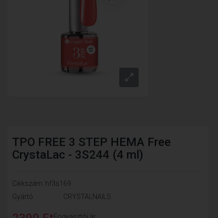
TPO FREE 3 STEP HEMA Free
CrystaLac - 3S244 (4 ml)
Cikkszám: hf3s169
Gyártó
CRYSTALNAILS
2390 Ft
Fogyasztói ár