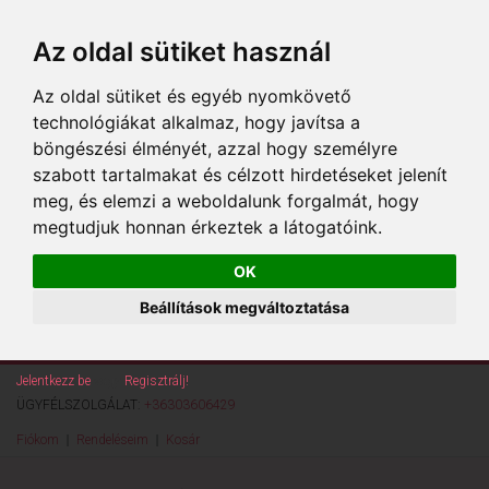
Az oldal sütiket használ
Az oldal sütiket és egyéb nyomkövető
technológiákat alkalmaz, hogy javítsa a
böngészési élményét, azzal hogy személyre
szabott tartalmakat és célzott hirdetéseket jelenít
meg, és elemzi a weboldalunk forgalmát, hogy
megtudjuk honnan érkeztek a látogatóink.
OK
Beállítások megváltoztatása
Jelentkezz be
vagy
Regisztrálj!
ÜGYFÉLSZOLGÁLAT:
+36303606429
Fiókom
Rendeléseim
Kosár