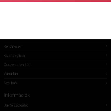
Fiók Karbantartás
Fiókom
Fiók törlése
Rendeléseim
Kívánságlista
Összehasonlítás
Vásárlás
Szállítás
Információk
Ügyfélszolgálat