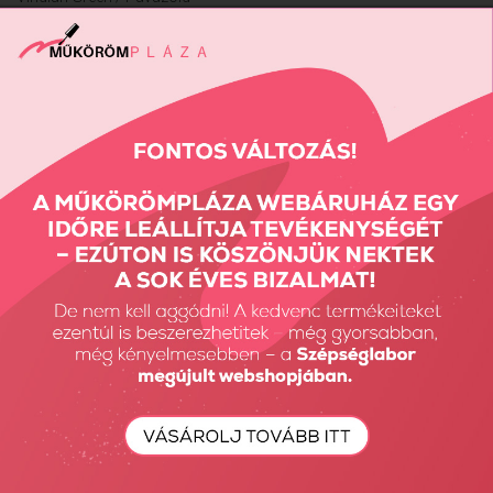
Vissza: CRYSTAL NAILS ÚJDONSÁGOK
Előző termék
Következő termék
Részletes Kereső
Keresés...
Keresés