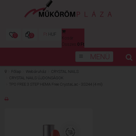
Ft
HUF
0
0
Kosár
0
Összes:
0 Ft
MENÜ
Főlap
Webáruház
CRYSTAL NAILS
CRYSTAL NAILS ÚJDONSÁGOK
TPO FREE 3 STEP HEMA Free CrystaLac - 3S244 (4 ml)