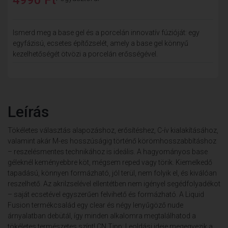
Ismerd meg a base gel és a porcelán innovatív fúzióját: egy
egyfázisú, ecsetes építőzselét, amely a base gel könnyű
kezelhetőségét ötvözi a porcelán erősségével.
Leírás
Tökéletes választás alapozáshoz, erősítéshez, C-ív kialakításához,
valamint akár M-es hosszúságig történő körömhosszabbításhoz
– reszelésmentes technikához is ideális. A hagyományos base
géleknél keményebbre köt, mégsem reped vagy törik. Kiemelkedő
tapadású, könnyen formázható, jól terül, nem folyik el, és kiválóan
reszelhető. Az akrilzselével ellentétben nem igényel segédfolyadékot
– saját ecsetével egyszerűen felvihető és formázható. A Liquid
Fusion termékcsalád egy clear és négy lenyűgöző nude
árnyalatban debütál, így minden alkalomra megtalálhatod a
tökéletes természetes színt! CN Tipp: Leoldási ideje megegyezik a