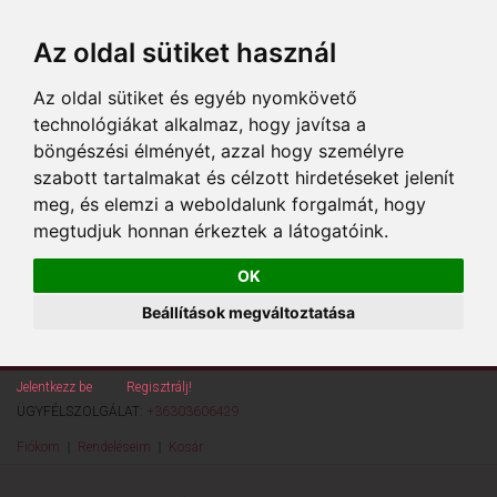
Az oldal sütiket használ
Az oldal sütiket és egyéb nyomkövető
technológiákat alkalmaz, hogy javítsa a
böngészési élményét, azzal hogy személyre
szabott tartalmakat és célzott hirdetéseket jelenít
meg, és elemzi a weboldalunk forgalmát, hogy
megtudjuk honnan érkeztek a látogatóink.
OK
Beállítások megváltoztatása
Jelentkezz be
vagy
Regisztrálj!
ÜGYFÉLSZOLGÁLAT:
+36303606429
Fiókom
Rendeléseim
Kosár