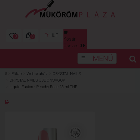
Ft
HUF
0
0
Kosár
0
Összes:
0 Ft
MENÜ
Főlap
Webáruház
CRYSTAL NAILS
CRYSTAL NAILS ÚJDONSÁGOK
Liquid Fusion - Peachy Rose 13 ml THF