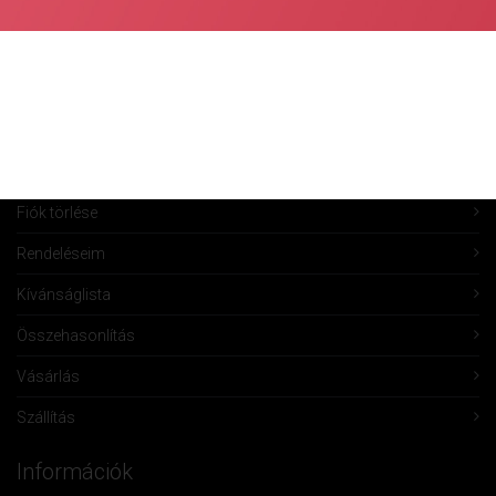
Fiók Karbantartás
Fiókom
Fiók törlése
Rendeléseim
Kívánságlista
Összehasonlítás
Vásárlás
Szállítás
Információk