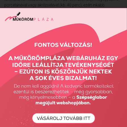
porcelánéval vagy akrilzselével (kb. 40 perc), ezért inkább
csiszolófejes eltávolítást javaslunk.
Vissza: CRYSTAL NAILS ÚJDONSÁGOK
Előző termék
Következő termék
Részletes Kereső
Keresés...
Keresés