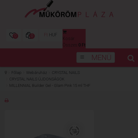
Ft
HUF
0
0
Kosár
0
Összes:
0 Ft
MENÜ
Főlap
Webáruház
CRYSTAL NAILS
CRYSTAL NAILS ÚJDONSÁGOK
MILLENNIAL Builder Gel - Glam Pink 15 ml THF