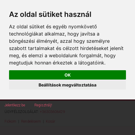
Az oldal sütiket használ
Az oldal sütiket és egyéb nyomkövető
technológiákat alkalmaz, hogy javítsa a
böngészési élményét, azzal hogy személyre
szabott tartalmakat és célzott hirdetéseket jelenít
meg, és elemzi a weboldalunk forgalmát, hogy
megtudjuk honnan érkeztek a látogatóink.
OK
Beállítások megváltoztatása
Jelentkezz be
vagy
Regisztrálj!
ÜGYFÉLSZOLGÁLAT:
+36303606429
Fiókom
Rendeléseim
Kosár