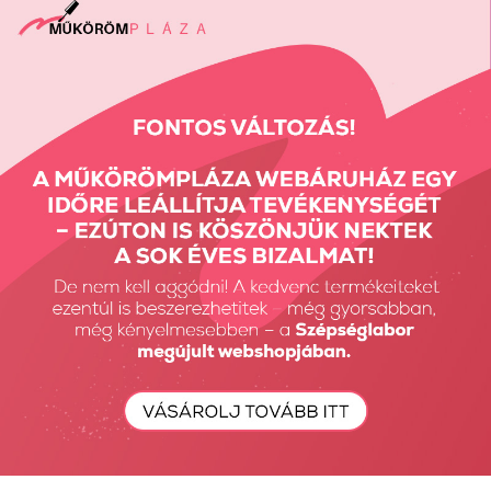
Vissza: CRYSTAL NAILS ÚJDONSÁGOK
Előző termék
Következő termék
Részletes Kereső
Keresés...
Keresés