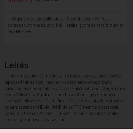
Intelligens mozgású állagának köszönhetően nem folyik el,
pontosan ott marad, ahol kell – ezáltal gyors és precíz munkát
tesz lehetővé.
Leírás
Néhány mozdulat, és már kész is a töltés vagy az építés. Kiváló
tapadásának és stabilitásának köszönhetően megbízható
választás akár hosszabb körmök kialakításához is. Állaga a Sens
Flash Milky Rose Builder Gel-hez hasonlóan lágy és könnyen
kezelhető. Milky Rose, Glam Pink és Clear árnyalatokban érhetõ el,
és természetesen HEMA, Di-HEMA és TPO mentes összetételû.
Kötési idõ UV-ban 2-3 perc, LED-ben 1-2 perc. Professzionális
eredmény, könnyed felhasználás!