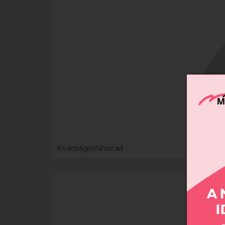
Xtre
Kívánságilistához ad