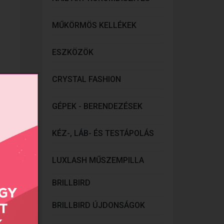
MŰKÖRMÖS KELLÉKEK
ESZKÖZÖK
CRYSTAL FASHION
GÉPEK - BERENDEZÉSEK
KÉZ-, LÁB- ÉS TESTÁPOLÁS
onlít
LUXLASH MŰSZEMPILLA
BRILLBIRD
BRILLBIRD ÚJDONSÁGOK