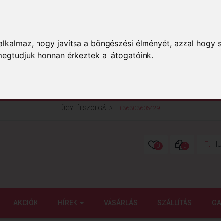
lkalmaz, hogy javítsa a böngészési élményét, azzal hogy s
megtudjuk honnan érkeztek a látogatóink.
ÜGYFÉLSZOLGÁLAT:
+36303606429
Ft
HU
0
0
AKCIÓK
HÍREK
VÁSÁRLÁS
SZÁLLÍTÁS
GA