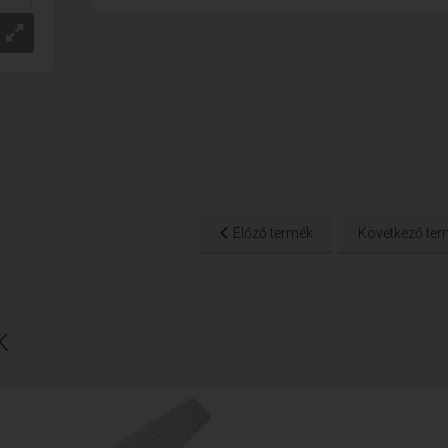
Előző termék
Következő ter
K