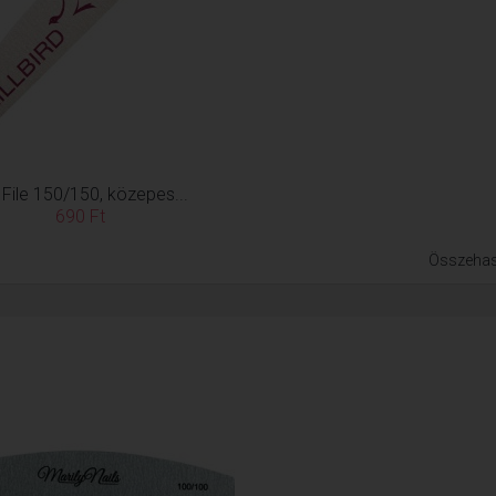
ll File 150/150, közepes...
690 Ft
Összehas