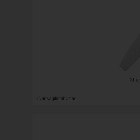
Xtre
Kívánságilistához ad