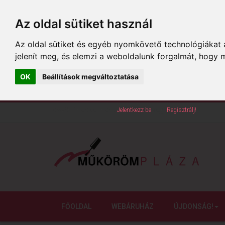
Az oldal sütiket használ
Az oldal sütiket és egyéb nyomkövető technológiákat a
jelenít meg, és elemzi a weboldalunk forgalmát, hogy 
OK
Beállítások megváltoztatása
Köszöntünk oldalunkon!
Jelentkezz be
vagy
Regisztrálj!
FŐOLDAL
WEBÁRUHÁZ
ÚJDONSÁG!