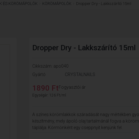
K ÉS KÖRÖMÁPOLÓK
KÖRÖMÁPOLÓK
Dropper Dry - Lakkszárító 15ml
Dropper Dry - Lakkszárító 15ml
Cikkszám: apo040
Gyártó
CRYSTALNAILS
1890 Ft
Fogyasztói ár
Egységár: 126 Ft/ml
A színes körömlakkok száradását nagy mértékben gyo
készítmény, mely ápoló olaj tartalmánál fogva a köröm
táplálja. Körmönként egy cseppnyit kenjünk fel.