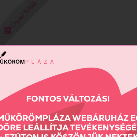
me reszelő 100/100 (lila)
690 Ft
Összehas