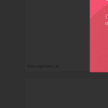
Xtre
Kívánságilistához ad