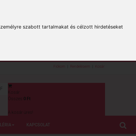
zemélyre szabott tartalmakat és célzott hirdetéseket
Fiókom
Rendeléseim
Kosár
F
Kosár
0
Összes:
0 Ft
A kosár üres!
LÉRIA
KAPCSOLAT