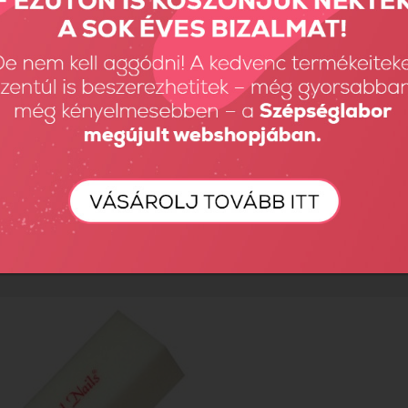
me reszelő 180/180 (zöld)
690 Ft
Összehas