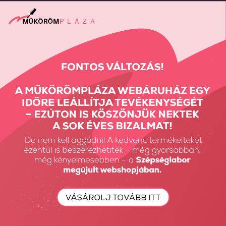
Vissza: ELŐKÉSZÍTŐ ÉS SEGÉD-FOLYADÉKOK
Előző termék
Következő termék
Részletes Kereső
Keresés...
Keresés