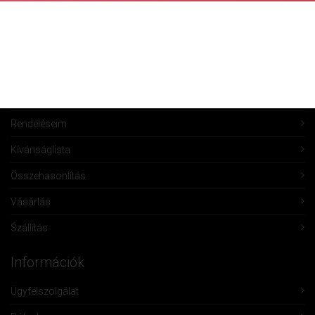
Fiók Karbantartás
Fiókom
Fiók törlése
Rendeléseim
Kívánságlista
Összehasonlítás
Vásárlás
Szállítás
Információk
Ügyfélszolgálat