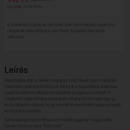
Egységár: 24.75 Ft/ml
A zselék és CrystaLac-ok kötés után fennmaradó ragacsos
rétegének eltávolítására való fixáló folyadék illatosított
változata.
Leírás
Használata után a felület megtartja szép fényét, nem mattul be.
Használd szálmentes törlővel. Itatsd át a folyadékkal alaposan,
majd távolítsd el néhány mozdulattal a ragacsos réteget. A
megfelelő végeredmény érdekében néhény köröm után egy új,
tiszta felületet válassz, hogy ne vidd át a leszedett ragacsot egyik
körömről a másikra.
Nemcsak gyönyörű fényes körmöket hagynak maguk után,
hanem hosszú ideig "illatoznak".