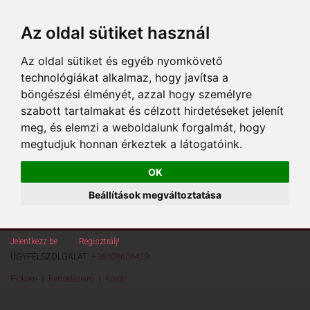
Az oldal sütiket használ
Az oldal sütiket és egyéb nyomkövető
technológiákat alkalmaz, hogy javítsa a
böngészési élményét, azzal hogy személyre
szabott tartalmakat és célzott hirdetéseket jelenít
meg, és elemzi a weboldalunk forgalmát, hogy
megtudjuk honnan érkeztek a látogatóink.
OK
Beállítások megváltoztatása
Jelentkezz be
vagy
Regisztrálj!
ÜGYFÉLSZOLGÁLAT:
+36303606429
Fiókom
Rendeléseim
Kosár