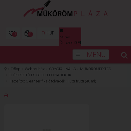
Ft
HUF
0
0
Kosár
0
Összes:
0 Ft
MENÜ
Főlap
Webáruház
CRYSTAL NAILS
MŰKÖRÖMÉPÍTÉS
ELŐKÉSZÍTŐ ÉS SEGÉD-FOLYADÉKOK
Illatosított Cleanser fixáló folyadék - Tutti-frutti (40 ml)