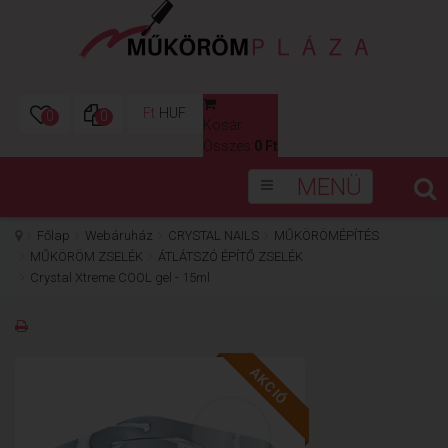
Ft
HUF
0
0
Kosár
0
Összes:
0 Ft
MENÜ
Főlap
Webáruház
CRYSTAL NAILS
MŰKÖRÖMÉPÍTÉS
MŰKÖRÖM ZSELÉK
ÁTLÁTSZÓ ÉPÍTŐ ZSELÉK
Crystal Xtreme COOL gel - 15ml
AKCIÓ