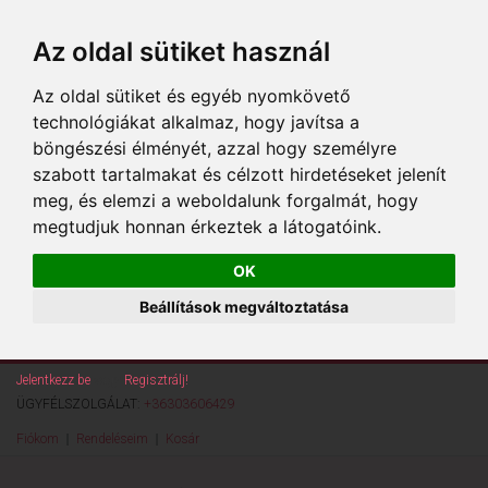
Az oldal sütiket használ
Az oldal sütiket és egyéb nyomkövető
technológiákat alkalmaz, hogy javítsa a
böngészési élményét, azzal hogy személyre
szabott tartalmakat és célzott hirdetéseket jelenít
meg, és elemzi a weboldalunk forgalmát, hogy
megtudjuk honnan érkeztek a látogatóink.
OK
Beállítások megváltoztatása
Jelentkezz be
vagy
Regisztrálj!
ÜGYFÉLSZOLGÁLAT:
+36303606429
Fiókom
Rendeléseim
Kosár