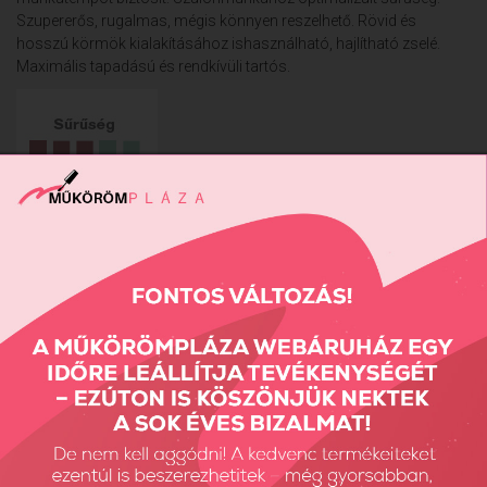
Szupererős, rugalmas, mégis könnyen reszelhető. Rövid és
hosszú körmök kialakításához ishasználható, hajlítható zselé.
Maximális tapadású és rendkívüli tartós.
Felvitele lágyabb ecsettel ajánlott: 6 Gel ecset, Xtreme Gel ecset
vagy Nero Merlo II. ecset.
Kötésidő UV lámpában 2-3 perc, LED-ben 1-2 perc.
Hajlítási idő UV lámpában 20-25 mp, LED-ben 8-10 mp.
Vissza: ÁTLÁTSZÓ ÉPÍTŐ ZSELÉK
Előző termék
Következő termék