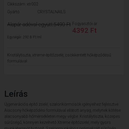
Cikkszám: xtr002
Gyártó
CRYSTALNAILS
Alapár adóval együtt:
5490 Ft
Fogyasztói ár
4392 Ft
Egységár: 292.8 Ft/ml
Kristálytiszta, xtreme építőzselé, csökkentett hőképződésű
formulával
Leírás
Újgenerációs építő zselé, szalonkörmösök igényeihez fejlesztve.
Alacsony hőképződési formulával ellátott anyag, melynek kötése
alacsonyabb hőmérsékleten megy végbe. Kristálytiszta, közepes
sűrűségű, könnyen kezelhető Xtreme építőzselé, mely gyors
munkatempót biztosít. Szalonmunkához optimalizált sűrűség.