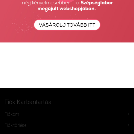
Részletes Kereső
Keresés...
Keresés
Fiók Karbantartás
Fiókom
Fiók törlése