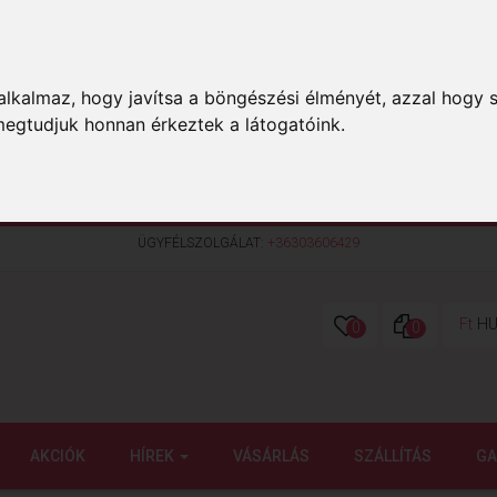
lkalmaz, hogy javítsa a böngészési élményét, azzal hogy s
megtudjuk honnan érkeztek a látogatóink.
ÜGYFÉLSZOLGÁLAT:
+36303606429
Ft
HU
0
0
AKCIÓK
HÍREK
VÁSÁRLÁS
SZÁLLÍTÁS
GA