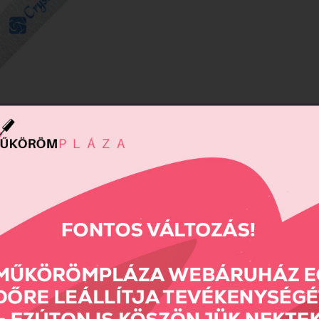
me reszelő 150/150 (kék)
690 Ft
Összehas