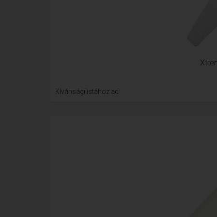
Xtre
Kívánságilistához ad