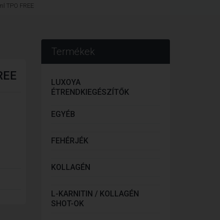
 ml TPO FREE
Termékek
REE
LUXOYA
ÉTRENDKIEGÉSZÍTŐK
EGYÉB
FEHÉRJÉK
KOLLAGÉN
L-KARNITIN / KOLLAGÉN
SHOT-OK