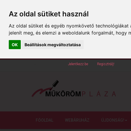
Az oldal sütiket használ
Az oldal sütiket és egyéb nyomkövető technológiákat a
jelenít meg, és elemzi a weboldalunk forgalmát, hogy 
OK
Beállítások megváltoztatása
Köszöntünk oldalunkon!
Jelentkezz be
vagy
Regisztrálj!
FŐOLDAL
WEBÁRUHÁZ
ÚJDONSÁG!