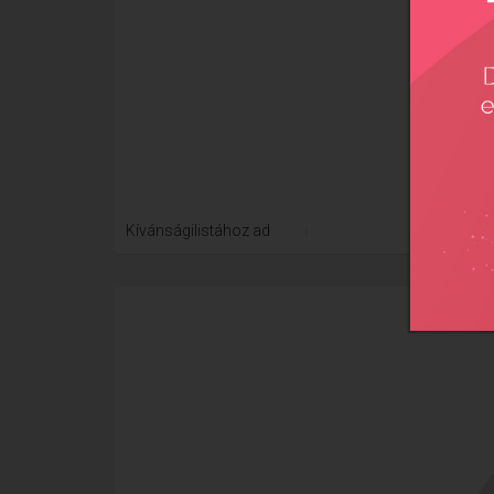
Xtre
Kívánságilistához ad