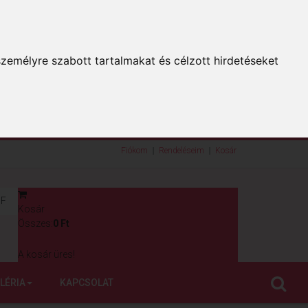
zemélyre szabott tartalmakat és célzott hirdetéseket
Fiókom
Rendeléseim
Kosár
F
Kosár
0
Összes:
0 Ft
A kosár üres!
LÉRIA
KAPCSOLAT