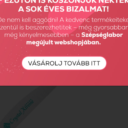
me reszelő 100/100 (lila)
690 Ft
Összehas