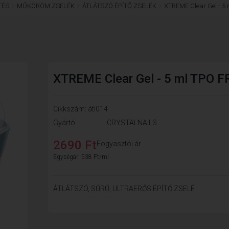
TÉS
MŰKÖRÖM ZSELÉK
ÁTLÁTSZÓ ÉPÍTŐ ZSELÉK
XTREME Clear Gel - 5
XTREME Clear Gel - 5 ml TPO F
Cikkszám: átl014
Gyártó
CRYSTALNAILS
2690 Ft
Fogyasztói ár
Egységár: 538 Ft/ml
ÁTLÁTSZÓ, SŰRŰ, ULTRAERŐS ÉPÍTŐ ZSELÉ