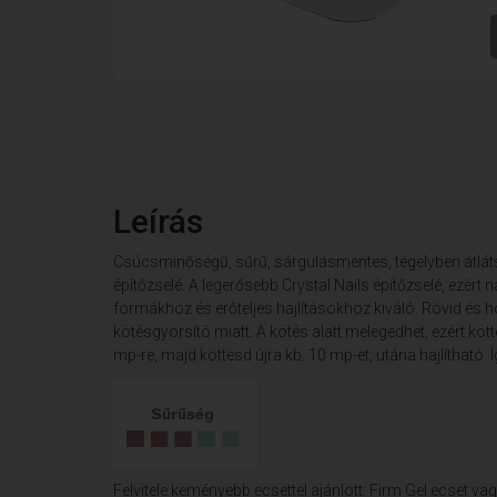
Leírás
Csúcsminőségű, sűrű, sárgulásmentes, tégelyben átláts
építőzselé. A legerősebb Crystal Nails építőzselé, ezért 
formákhoz és erőteljes hajlításokhoz kiváló. Rövid és
kötésgyorsító miatt. A kötés alatt melegedhet, ezért k
mp-re, majd köttesd újra kb. 10 mp-et, utána hajlítható.
Felvitele keményebb ecsettel ajánlott: Firm Gel ecset vagy