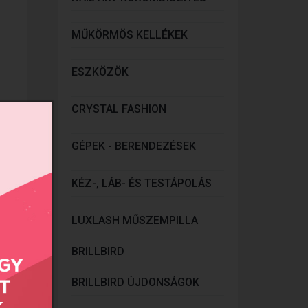
MŰKÖRMÖS KELLÉKEK
ESZKÖZÖK
CRYSTAL FASHION
GÉPEK - BERENDEZÉSEK
onlít
KÉZ-, LÁB- ÉS TESTÁPOLÁS
LUXLASH MŰSZEMPILLA
BRILLBIRD
BRILLBIRD ÚJDONSÁGOK