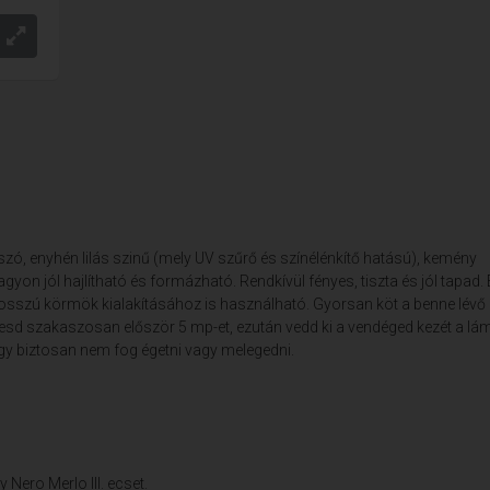
zó, enyhén lilás szinű (mely UV szűrő és színélénkítő hatású), kemény
nagyon jól hajlítható és formázható. Rendkívül fényes, tiszta és jól tapad.
 hosszú körmök kialakításához is használható. Gyorsan köt a benne lévő
öttesd szakaszosan először 5 mp-et, ezután vedd ki a vendéged kezét a lá
 Így biztosan nem fog égetni vagy melegedni.
 Nero Merlo III. ecset.