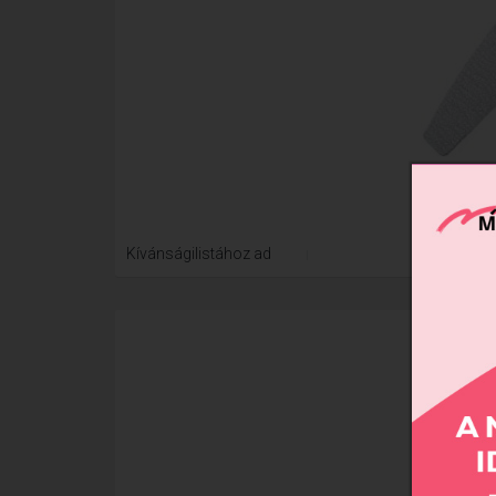
Xtre
Kívánságilistához ad