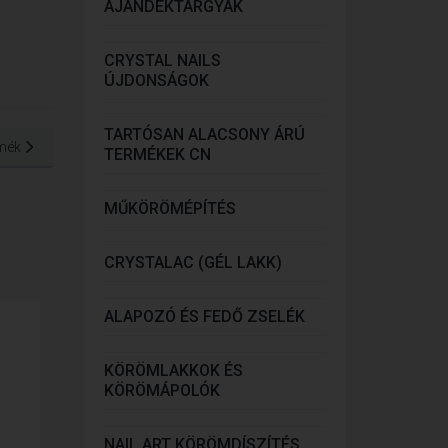
AJÁNDÉKTÁRGYAK
CRYSTAL NAILS
ÚJDONSÁGOK
TARTÓSAN ALACSONY ÁRÚ
mék
TERMÉKEK CN
MŰKÖRÖMÉPÍTÉS
CRYSTALAC (GÉL LAKK)
ALAPOZÓ ÉS FEDŐ ZSELÉK
KÖRÖMLAKKOK ÉS
KÖRÖMÁPOLÓK
NAIL ART KÖRÖMDÍSZÍTÉS