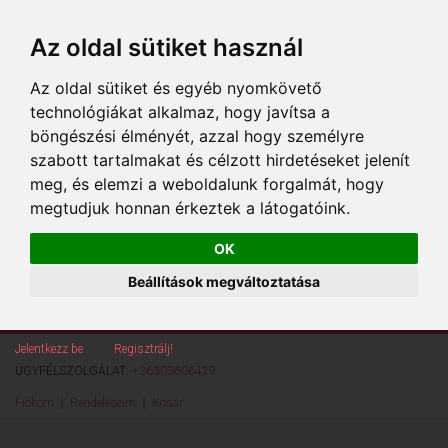
Az oldal sütiket használ
Az oldal sütiket és egyéb nyomkövető
technológiákat alkalmaz, hogy javítsa a
böngészési élményét, azzal hogy személyre
szabott tartalmakat és célzott hirdetéseket jelenít
meg, és elemzi a weboldalunk forgalmát, hogy
megtudjuk honnan érkeztek a látogatóink.
OK
Beállítások megváltoztatása
Jelentkezz be
vagy
Regisztrálj!
ÜGYFÉLSZOLGÁLAT:
+36303606429
Fiókom
Rendeléseim
Kosár