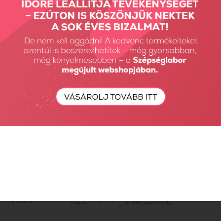
MILLENNIAL Builder Gel
-...
13590 Ft
18
Találatok: 1 - 11 / 11
nézet:
termék az oldalon