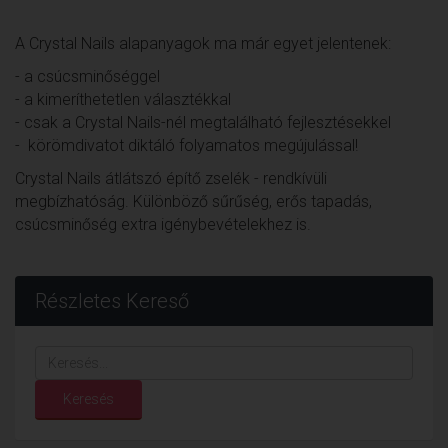
A Crystal Nails alapanyagok ma már egyet jelentenek:
- a csúcsminőséggel
- a kimeríthetetlen választékkal
- csak a Crystal Nails-nél megtalálható fejlesztésekkel
- körömdivatot diktáló folyamatos megújulással!
Crystal Nails átlátszó építő zselék - rendkívüli
megbízhatóság. Különböző sűrűség, erős tapadás,
csúcsminőség extra igénybevételekhez is.
Részletes Kereső
Keresés...
Keresés