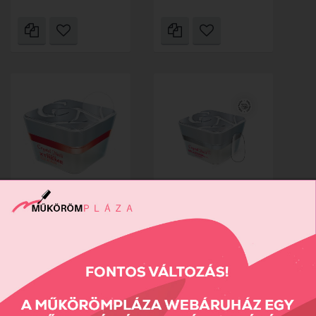
XTREME CLEAR gel -
MILLENNIAL Builder Gel
15ml TPO...
-...
5490 Ft
5490 Ft