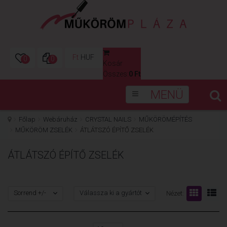
Ft
HUF
0
0
Kosár
0
Összes:
0 Ft
MENÜ
Főlap
Webáruház
CRYSTAL NAILS
MŰKÖRÖMÉPÍTÉS
MŰKÖRÖM ZSELÉK
ÁTLÁTSZÓ ÉPÍTŐ ZSELÉK
ÁTLÁTSZÓ ÉPÍTŐ ZSELÉK
Sorrend +/-
Válassza ki a gyártót
Nézet: