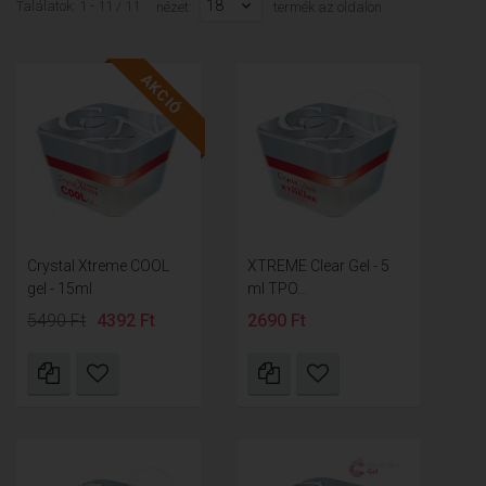
18
Találatok: 1 - 11 / 11
nézet:
termék az oldalon
AKCIÓ
Crystal Xtreme COOL
XTREME Clear Gel - 5
gel - 15ml
ml TPO...
5490 Ft
4392 Ft
2690 Ft