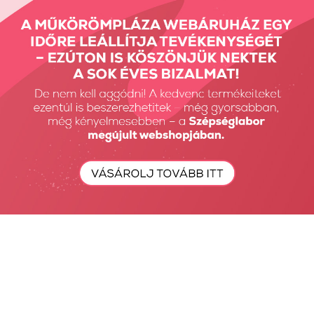
HEMA Free Sani Pedi
Xtreme Superior HEMA
Gel - 5 ml
Free gel...
2690 Ft
2690 Ft