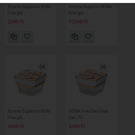
Xtreme Superior HEMA
Xtreme Superior HEMA
Free gel...
Free gel...
2690 Ft
13590 Ft
Xtreme Superior HEMA
HEMA Free Sani Pedi
Free gel...
Gel - 15...
5490 Ft
5490 Ft