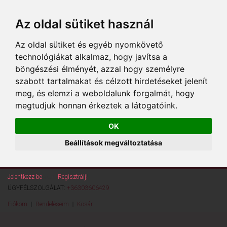
Az oldal sütiket használ
Az oldal sütiket és egyéb nyomkövető
technológiákat alkalmaz, hogy javítsa a
böngészési élményét, azzal hogy személyre
szabott tartalmakat és célzott hirdetéseket jelenít
meg, és elemzi a weboldalunk forgalmát, hogy
megtudjuk honnan érkeztek a látogatóink.
OK
Beállítások megváltoztatása
Jelentkezz be
vagy
Regisztrálj!
ÜGYFÉLSZOLGÁLAT:
+36303606429
Fiókom
Rendeléseim
Kosár