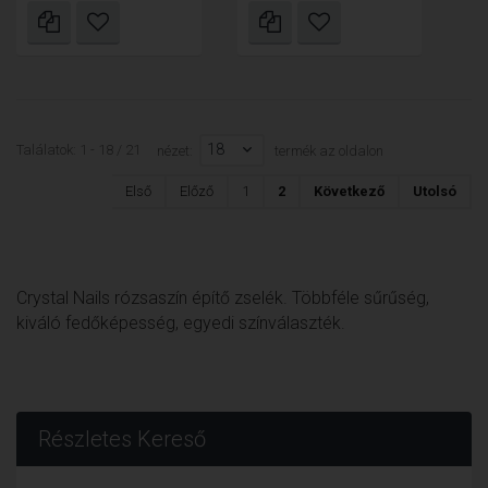
18
Találatok: 1 - 18 / 21
nézet:
termék az oldalon
Első
Előző
1
2
Következő
Utolsó
Crystal Nails rózsaszín építő zselék. Többféle sűrűség,
kiváló fedőképesség, egyedi színválaszték.
Részletes Kereső