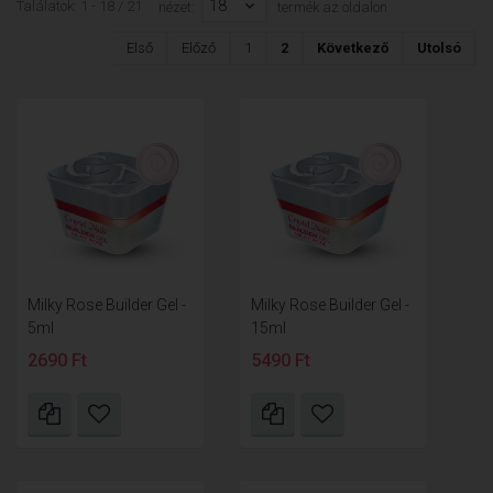
18
Találatok: 1 - 18 / 21
nézet:
termék az oldalon
Első
Előző
1
2
Következő
Utolsó
Milky Rose Builder Gel -
Milky Rose Builder Gel -
5ml
15ml
2690 Ft
5490 Ft