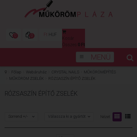
Ft
HUF
0
0
Kosár
0
Összes:
0 Ft
MENÜ
Főlap
Webáruház
CRYSTAL NAILS
MŰKÖRÖMÉPÍTÉS
MŰKÖRÖM ZSELÉK
RÓZSASZÍN ÉPÍTŐ ZSELÉK
RÓZSASZÍN ÉPÍTŐ ZSELÉK
Sorrend +/-
Válassza ki a gyártót
Nézet: