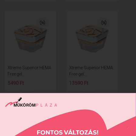
Xtreme Superior HEMA
Xtreme Superior HEMA
Free gel...
Free gel...
5490 Ft
13590 Ft