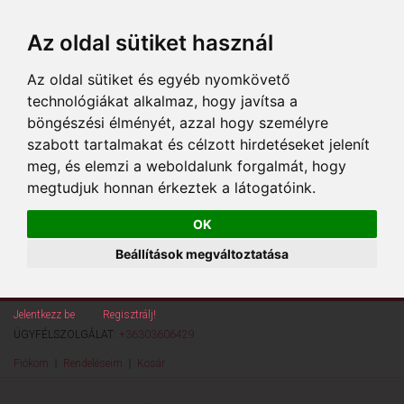
Az oldal sütiket használ
Az oldal sütiket és egyéb nyomkövető
technológiákat alkalmaz, hogy javítsa a
böngészési élményét, azzal hogy személyre
szabott tartalmakat és célzott hirdetéseket jelenít
meg, és elemzi a weboldalunk forgalmát, hogy
megtudjuk honnan érkeztek a látogatóink.
OK
Beállítások megváltoztatása
Jelentkezz be
vagy
Regisztrálj!
ÜGYFÉLSZOLGÁLAT:
+36303606429
Fiókom
Rendeléseim
Kosár