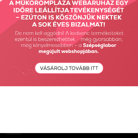
Keresés
Fiók Karbantartás
Fiókom
Fiók törlése
Rendeléseim
Kívánságlista
Összehasonlítás
Vásárlás
Szállítás