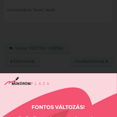
Jó porszedő és "kezes" darab.
Vissza: TISZTÍTÁS - HIGIÉNIA
Előző termék
Következő termék
Részletes Kereső
Keresés...