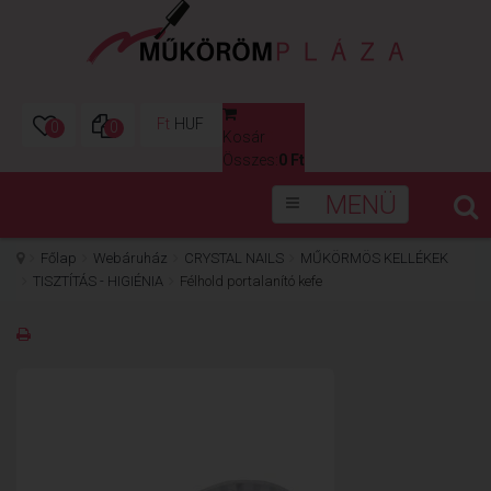
Ft
HUF
0
0
Kosár
0
Összes:
0 Ft
MENÜ
Főlap
Webáruház
CRYSTAL NAILS
MŰKÖRMÖS KELLÉKEK
TISZTÍTÁS - HIGIÉNIA
Félhold portalanító kefe