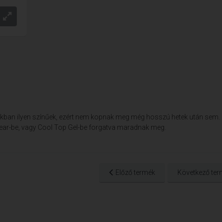
ukban ilyen színűek, ezért nem kopnak meg még hosszú hetek után sem.
ear-be, vagy Cool Top Gel-be forgatva maradnak meg.
Előző termék
Következő ter