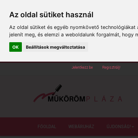
Az oldal sütiket használ
Az oldal sütiket és egyéb nyomkövető technológiákat a
jelenít meg, és elemzi a weboldalunk forgalmát, hogy 
OK
Beállítások megváltoztatása
Köszöntünk oldalunkon!
Jelentkezz be
vagy
Regisztrálj!
FŐOLDAL
WEBÁRUHÁZ
ÚJDONSÁG!