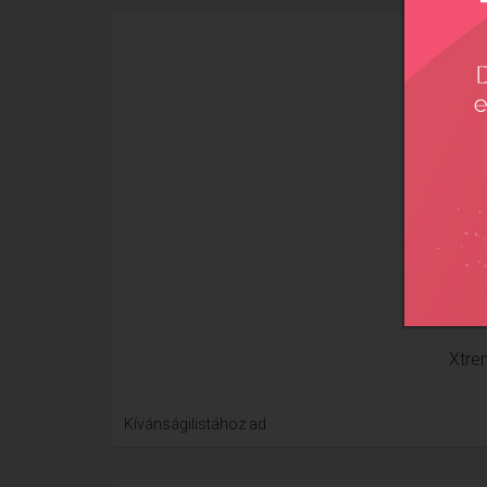
Xtre
Kívánságilistához ad