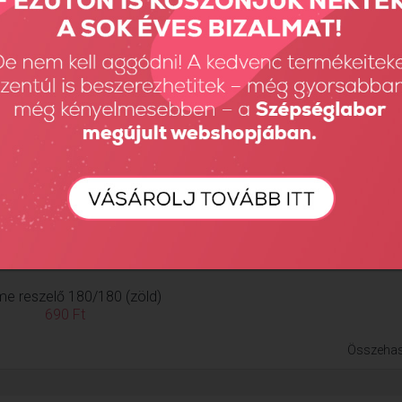
me reszelő 180/180 (zöld)
690 Ft
Összehas