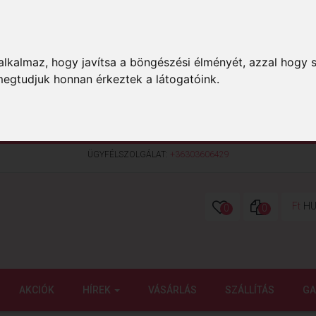
lkalmaz, hogy javítsa a böngészési élményét, azzal hogy s
megtudjuk honnan érkeztek a látogatóink.
ÜGYFÉLSZOLGÁLAT:
+36303606429
Ft
HU
0
0
AKCIÓK
HÍREK
VÁSÁRLÁS
SZÁLLÍTÁS
GA