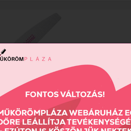
me reszelő 100/100 (lila)
690 Ft
Összehas