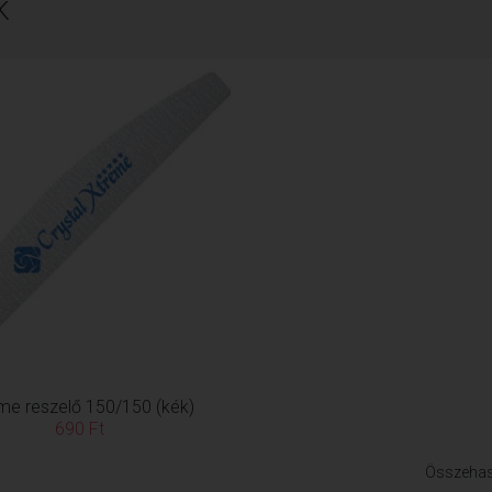
K
me reszelő 150/150 (kék)
690 Ft
Összehas