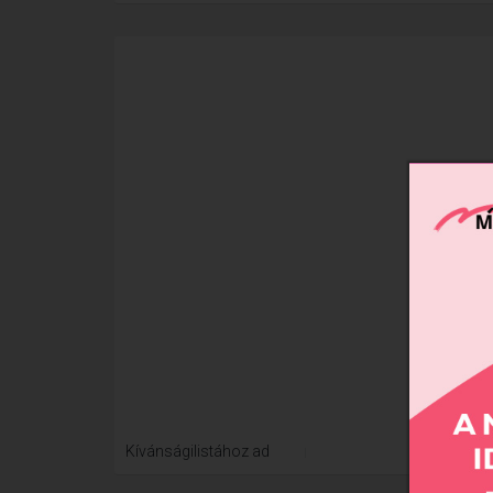
Xtre
Kívánságilistához ad