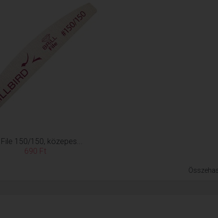
ll File 150/150, közepes...
690 Ft
Összehas