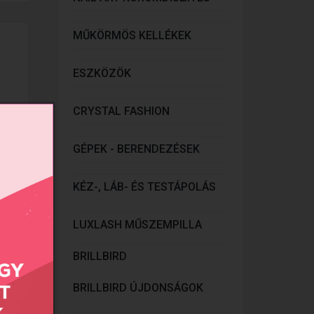
MŰKÖRMÖS KELLÉKEK
ESZKÖZÖK
CRYSTAL FASHION
GÉPEK - BERENDEZÉSEK
KÉZ-, LÁB- ÉS TESTÁPOLÁS
LUXLASH MŰSZEMPILLA
BRILLBIRD
BRILLBIRD ÚJDONSÁGOK
onlít