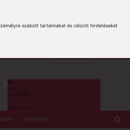
zemélyre szabott tartalmakat és célzott hirdetéseket
Fiókom
Rendeléseim
Kosár
F
Kosár
0
Összes:
0 Ft
A kosár üres!
LÉRIA
KAPCSOLAT