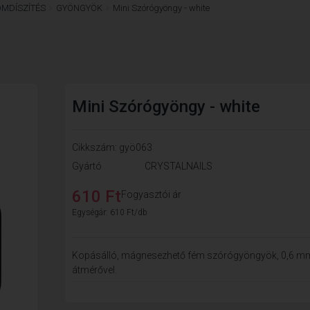
ÖMDÍSZÍTÉS
GYÖNGYÖK
Mini Szórógyöngy - white
Mini Szórógyöngy - white
Cikkszám: gyö063
Gyártó
CRYSTALNAILS
610 Ft
Fogyasztói ár
Egységár: 610 Ft/db
Kopásálló, mágnesezhető fém szórógyöngyök, 0,6 m
átmérővel.