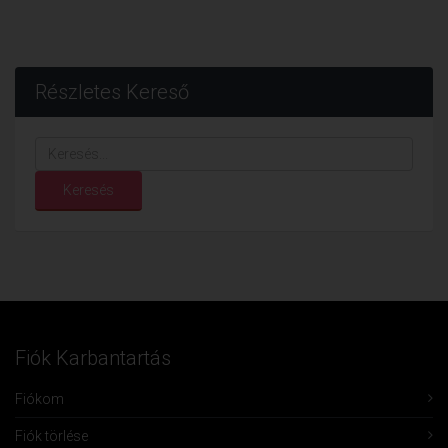
Részletes Kereső
Keresés...
Keresés
Fiók Karbantartás
Fiókom
Fiók törlése