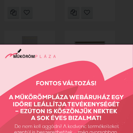
Elasticker
Jewel sticker
szilikonmatrica - 5
ékszermatrica 21
990 Ft
780 Ft