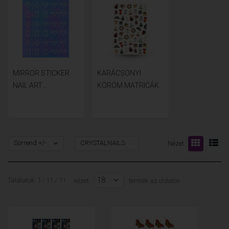
MIRROR STICKER
KARÁCSONYI
NAIL ART...
KÖRÖM MATRICÁK
Sorrend +/-
CRYSTALNAILS
Nézet:
18
Találatok: 1 - 11 / 11
nézet:
termék az oldalon