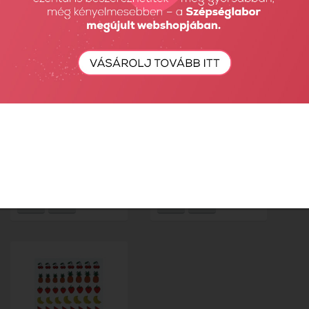
Jewel sticker
Jewel sticker
ékszermatrica 23
ékszermatrica 24
780 Ft
780 Ft