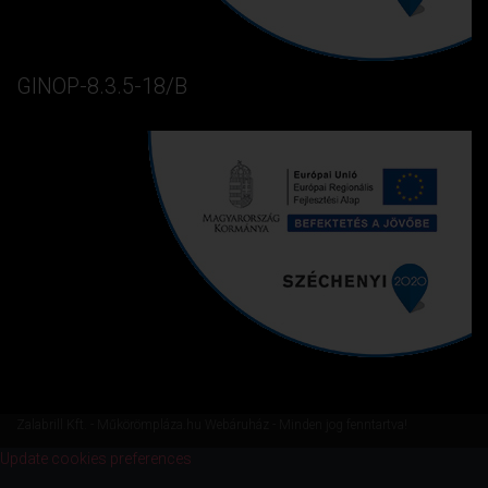
GINOP-8.3.5-18/B
Zalabrill Kft. - Műkörömpláza.hu Webáruház - Minden jog fenntartva!
Update cookies preferences