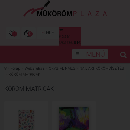
Ft
HUF
0
0
Kosár
0
Összes:
0 Ft
MENÜ
Főlap
Webáruház
CRYSTAL NAILS
NAIL ART KÖRÖMDÍSZÍTÉS
KÖRÖM MATRICÁK
KÖRÖM MATRICÁK