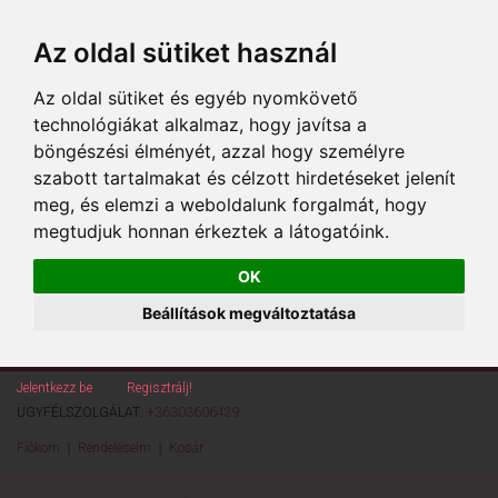
Az oldal sütiket használ
Az oldal sütiket és egyéb nyomkövető
technológiákat alkalmaz, hogy javítsa a
böngészési élményét, azzal hogy személyre
szabott tartalmakat és célzott hirdetéseket jelenít
meg, és elemzi a weboldalunk forgalmát, hogy
megtudjuk honnan érkeztek a látogatóink.
OK
Beállítások megváltoztatása
Jelentkezz be
vagy
Regisztrálj!
ÜGYFÉLSZOLGÁLAT:
+36303606429
Fiókom
Rendeléseim
Kosár