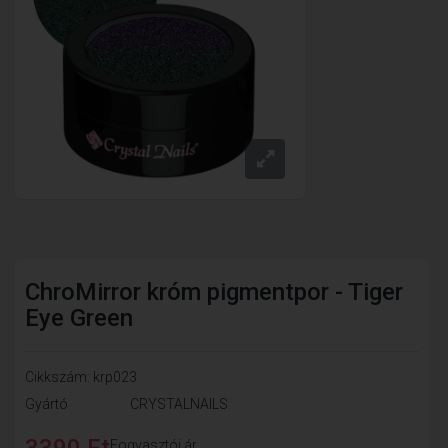
ChroMirror króm pigmentpor - Tiger
Eye Green
Cikkszám: krp023
Gyártó
CRYSTALNAILS
3390 Ft
Fogyasztói ár