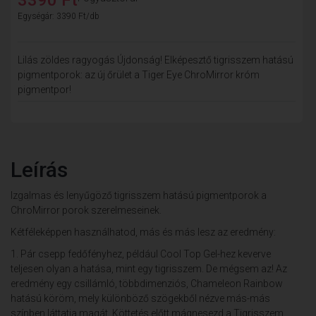
Egységár: 3390 Ft/db
Lilás zöldes ragyogás Újdonság! Elképesztő tigrisszem hatású
pigmentporok: az új őrület a Tiger Eye ChroMirror króm
pigmentpor!
Leírás
Izgalmas és lenyűgöző tigrisszem hatású pigmentporok a
ChroMirror porok szerelmeseinek.
Kétféleképpen használhatod, más és más lesz az eredmény:
1. Pár csepp fedőfényhez, például Cool Top Gel-hez keverve
teljesen olyan a hatása, mint egy tigrisszem. De mégsem az! Az
eredmény egy csillámló, többdimenziós, Chameleon Rainbow
hatású köröm, mely különböző szögekből nézve más-más
színben láttatja magát. Köttetés előtt mágnesezd a Tigrisszem