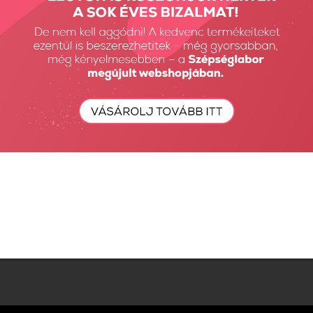
Vissza: PIGMENTPOROK, KRÓM- ÉS EFFEKTPOROK
Előző termék
Következő termék
Részletes Kereső
Keresés...
Keresés