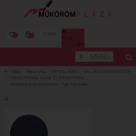
Ft
HUF
0
0
Kosár
0
Összes:
0 Ft
MENÜ
Főlap
Webáruház
CRYSTAL NAILS
NAIL ART KÖRÖMDÍSZÍTÉS
PIGMENTPOROK, KRÓM- ÉS EFFEKTPOROK
ChroMirror króm pigmentpor - Tiger Eye Green