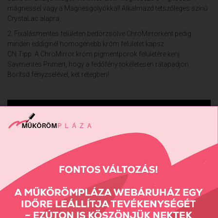
mágnessel vagy a Mágnesgolyókkal! Alkalmazd tetszőleges színű
CrystaLac alapra.
2. Fixálásmentes felületen bedörzsölve ChroMirrorként pedig
minden eddiginél homogénebb króm felületet kapsz.
CN Tipp: A ChroMirror króm pigmentporok felületére kenj
Savmentes Primert, hogy a fedőfény tökéletesen rátapadjon.
Borítsd fényzselével, két rétegben!