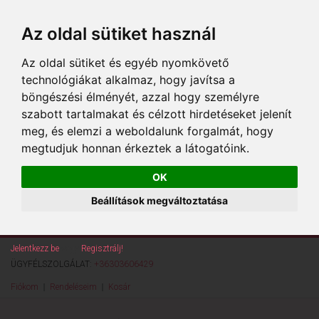
Az oldal sütiket használ
Az oldal sütiket és egyéb nyomkövető
technológiákat alkalmaz, hogy javítsa a
böngészési élményét, azzal hogy személyre
szabott tartalmakat és célzott hirdetéseket jelenít
meg, és elemzi a weboldalunk forgalmát, hogy
megtudjuk honnan érkeztek a látogatóink.
OK
Beállítások megváltoztatása
Jelentkezz be
vagy
Regisztrálj!
ÜGYFÉLSZOLGÁLAT:
+36303606429
Fiókom
Rendeléseim
Kosár