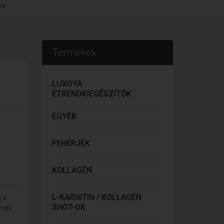
na
Termékek
LUXOYA
ÉTRENDKIEGÉSZÍTŐK
EGYÉB
FEHÉRJÉK
KOLLAGÉN
L-KARNITIN / KOLLAGÉN
g a
SHOT-OK
inak