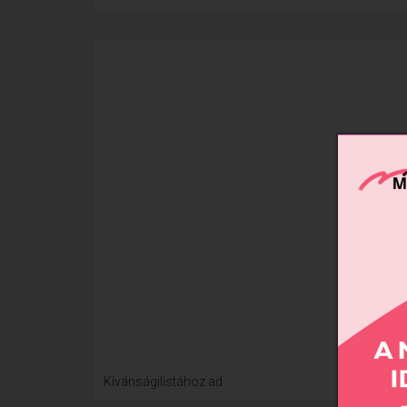
Xtre
Kívánságilistához ad