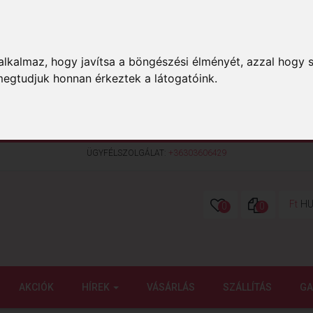
lkalmaz, hogy javítsa a böngészési élményét, azzal hogy s
megtudjuk honnan érkeztek a látogatóink.
ÜGYFÉLSZOLGÁLAT:
+36303606429
Ft
HU
0
0
AKCIÓK
HÍREK
VÁSÁRLÁS
SZÁLLÍTÁS
GA