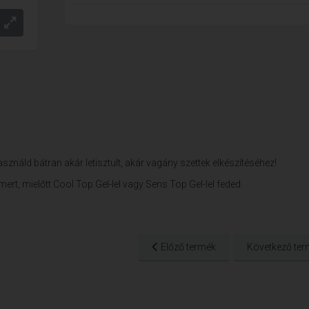
ználd bátran akár letisztult, akár vagány szettek elkészítéséhez!
rt, mielőtt Cool Top Gel-lel vagy Sens Top Gel-lel feded.
Előző termék
Következő ter