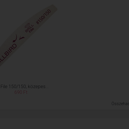
ll File 150/150, közepes...
690 Ft
Összehas