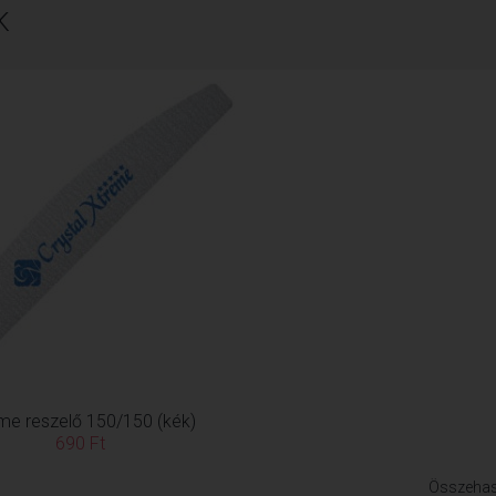
K
me reszelő 150/150 (kék)
690 Ft
Összehas