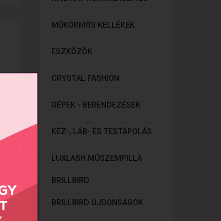
MŰKÖRMÖS KELLÉKEK
ESZKÖZÖK
CRYSTAL FASHION
GÉPEK - BERENDEZÉSEK
KÉZ-, LÁB- ÉS TESTÁPOLÁS
LUXLASH MŰSZEMPILLA
BRILLBIRD
BRILLBIRD ÚJDONSÁGOK
onlít