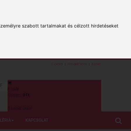
zemélyre szabott tartalmakat és célzott hirdetéseket
Fiókom
Rendeléseim
Kosár
F
Kosár
0
Összes:
0 Ft
A kosár üres!
LÉRIA
KAPCSOLAT