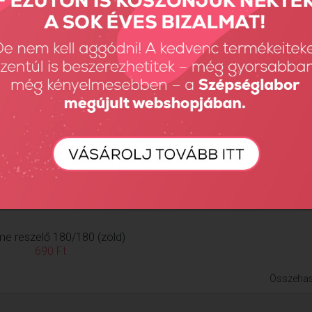
me reszelő 180/180 (zöld)
690 Ft
Összehas