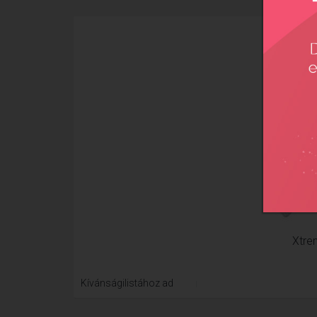
Xtre
Kívánságilistához ad