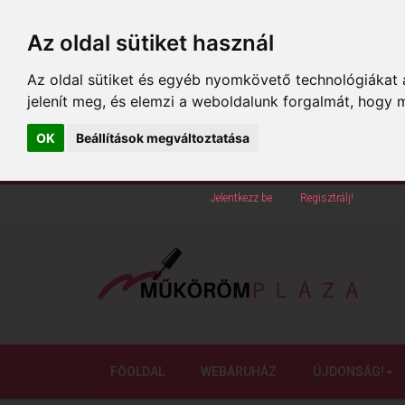
Az oldal sütiket használ
Az oldal sütiket és egyéb nyomkövető technológiákat a
jelenít meg, és elemzi a weboldalunk forgalmát, hogy 
OK
Beállítások megváltoztatása
Köszöntünk oldalunkon!
Jelentkezz be
vagy
Regisztrálj!
FŐOLDAL
WEBÁRUHÁZ
ÚJDONSÁG!