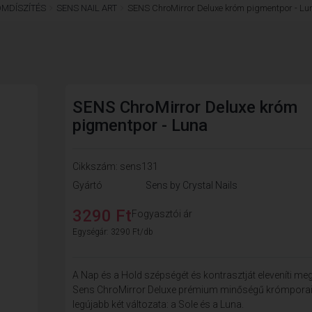
ÖMDÍSZÍTÉS
SENS NAIL ART
SENS ChroMirror Deluxe króm pigmentpor - Lu
SENS ChroMirror Deluxe króm
pigmentpor - Luna
Cikkszám: sens131
Gyártó
Sens by Crystal Nails
3290 Ft
Fogyasztói ár
Egységár: 3290 Ft/db
A Nap és a Hold szépségét és kontrasztját eleveníti me
Sens ChroMirror Deluxe prémium minőségű krómpora
legújabb két változata: a Sole és a Luna.