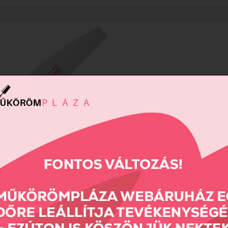
me reszelő 100/100 (lila)
690 Ft
Összehas