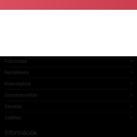
Fiók Karbantartás
Fiókom
Fiók törlése
Rendeléseim
Kívánságlista
Összehasonlítás
Vásárlás
Szállítás
Információk