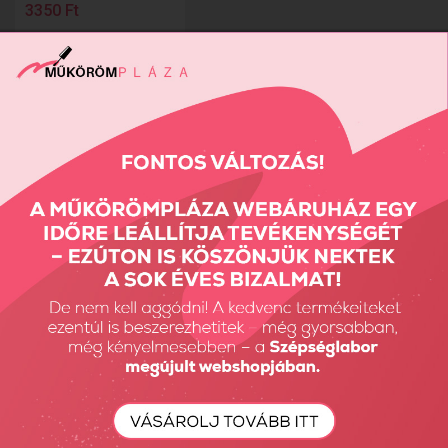
3350 Ft
18
Találatok: 1 - 5 / 5
nézet:
termék az oldalon
Részletes Kereső
Keresés...
Keresés