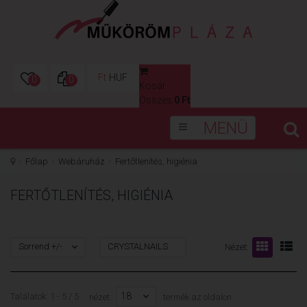
Ft
HUF
0
0
Kosár
0
Összes:
0 Ft
MENÜ
Főlap
Webáruház
Fertőtlenítés, higiénia
FERTŐTLENÍTÉS, HIGIÉNIA
Sorrend +/-
CRYSTALNAILS
Nézet:
18
Találatok: 1 - 5 / 5
nézet:
termék az oldalon