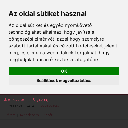
Az oldal sütiket használ
Az oldal sütiket és egyéb nyomkövető
technológiákat alkalmaz, hogy javítsa a
böngészési élményét, azzal hogy személyre
szabott tartalmakat és célzott hirdetéseket jelenít
meg, és elemzi a weboldalunk forgalmát, hogy
megtudjuk honnan érkeztek a látogatóink.
OK
Beállítások megváltoztatása
Jelentkezz be
vagy
Regisztrálj!
ÜGYFÉLSZOLGÁLAT:
+36303606429
Fiókom
Rendeléseim
Kosár