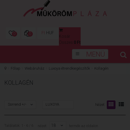
Ft
HUF
0
0
Kosár
0
Összes:
0 Ft
MENÜ
Főlap
Webáruház
Luxoya étrendkiegészítők
Kollagén
KOLLAGÉN
Sorrend +/-
LUXOYA
Nézet:
18
Találatok: 1 - 6 / 6
nézet:
termék az oldalon