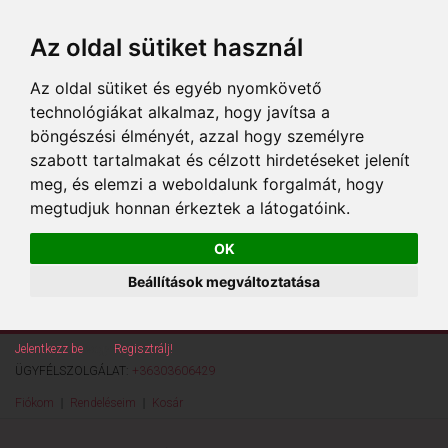
Az oldal sütiket használ
Az oldal sütiket és egyéb nyomkövető
technológiákat alkalmaz, hogy javítsa a
böngészési élményét, azzal hogy személyre
szabott tartalmakat és célzott hirdetéseket jelenít
meg, és elemzi a weboldalunk forgalmát, hogy
megtudjuk honnan érkeztek a látogatóink.
OK
Beállítások megváltoztatása
Jelentkezz be
vagy
Regisztrálj!
ÜGYFÉLSZOLGÁLAT:
+36303606429
Fiókom
Rendeléseim
Kosár