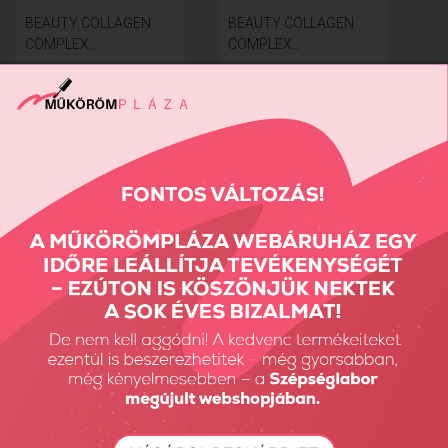
BEAUTY COLLAGEN
BEAUTY COLLAGEN
COMPLEX...
COMPLEX...
9990 Ft
699 Ft
18
Találatok: 1 - 6 / 6
nézet:
termék az oldalon
Részletes Kereső
Keresés...