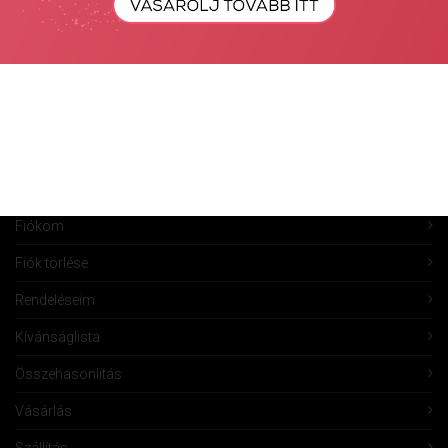
Keresés
Fiók Karbantartás
Fiókom
Fiók törlése
Rendeléseim
Kívánságlista
Összehasonlítás
Vásárlás