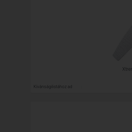
Xtre
Kívánságilistához ad