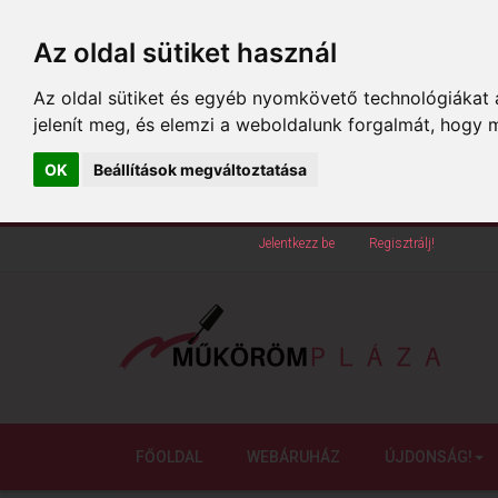
Az oldal sütiket használ
Az oldal sütiket és egyéb nyomkövető technológiákat a
jelenít meg, és elemzi a weboldalunk forgalmát, hogy 
OK
Beállítások megváltoztatása
Köszöntünk oldalunkon!
Jelentkezz be
vagy
Regisztrálj!
FŐOLDAL
WEBÁRUHÁZ
ÚJDONSÁG!