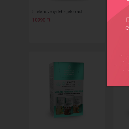
5 féle növényi fehérjeforrást...
5 féle 
10990 Ft
950 F