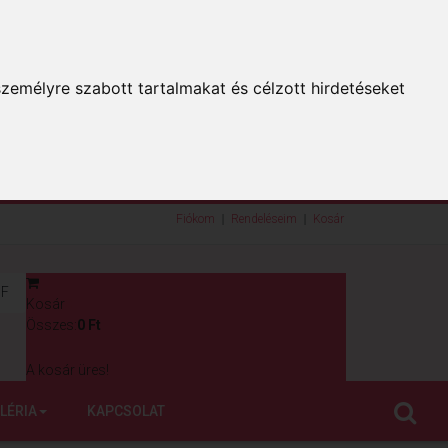
zemélyre szabott tartalmakat és célzott hirdetéseket
Fiókom
Rendeléseim
Kosár
F
Kosár
0
Összes:
0 Ft
A kosár üres!
LÉRIA
KAPCSOLAT