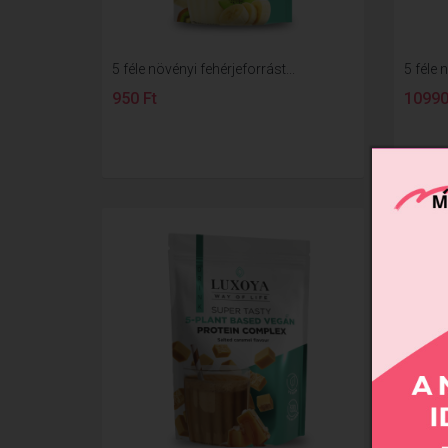
5 féle növényi fehérjeforrást...
5 féle 
950 Ft
10990