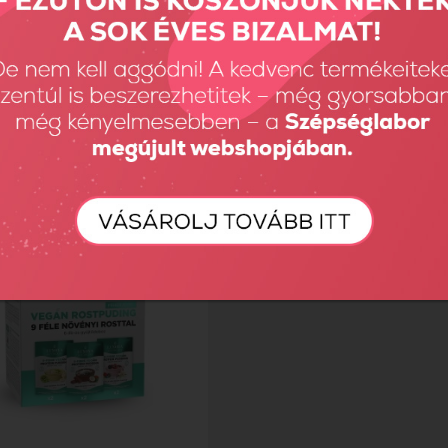
növényi fehérjeforrást...
5 féle növényi fehérjeforrást...
t
10990 Ft