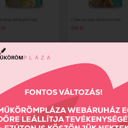
növényi fehérjeforrást...
5 féle növényi fehérjeforrást...
 Ft
950 Ft