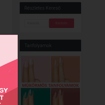
Részletes Kereső
Keresés...
Keresés
Tanfolyamok