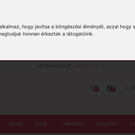
lkalmaz, hogy javítsa a böngészési élményét, azzal hogy s
megtudjuk honnan érkeztek a látogatóink.
ÜGYFÉLSZOLGÁLAT:
+36303606429
Ft
HU
0
0
AKCIÓK
HÍREK
VÁSÁRLÁS
SZÁLLÍTÁS
GA