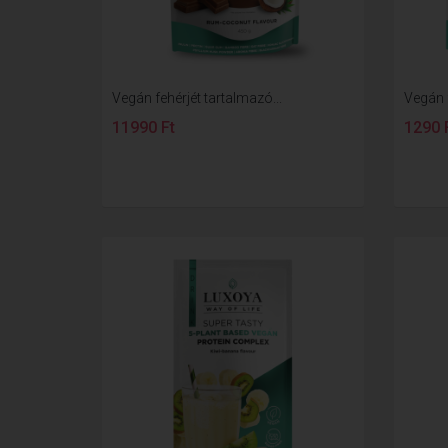
Vegán fehérjét tartalmazó...
Vegán f
11990 Ft
1290 